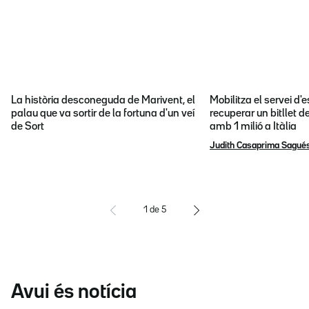
La història desconeguda de Marivent, el
Mobilitza el servei d
palau que va sortir de la fortuna d'un veí
recuperar un bitllet d
de Sort
amb 1 milió a Itàlia
Judith Casaprima Sagué
1
de
5
Avui és notícia