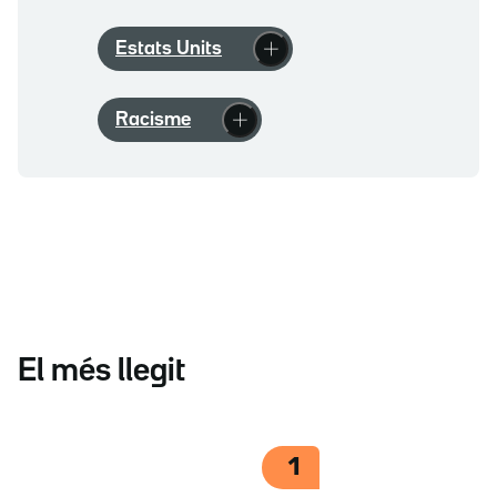
Estats Units
Racisme
El més llegit
1