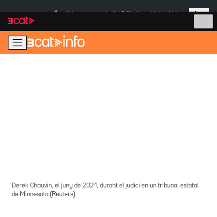
Anar
Anar
Més
a
al
És notícia:
Institut Tailàndia
Multa a Meta
la
contingut
navegació
principal
Derek Chauvin, el juny de 2021, durant el judici en un tribunal estatal
de Minnesota (Reuters)