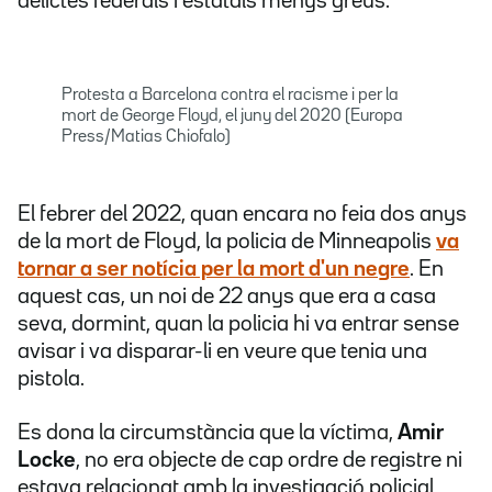
delictes federals i estatals menys greus.
Protesta a Barcelona contra el racisme i per la
mort de George Floyd, el juny del 2020 (Europa
Press/Matias Chiofalo)
El febrer del 2022, quan encara no feia dos anys
de la mort de Floyd, la policia de Minneapolis
va
tornar a ser notícia per la mort d'un negre
. En
aquest cas, un noi de 22 anys que era a casa
seva, dormint, quan la policia hi va entrar sense
avisar i va disparar-li en veure que tenia una
pistola.
Es dona la circumstància que la víctima,
Amir
Locke
, no era objecte de cap ordre de registre ni
estava relacionat amb la investigació policial