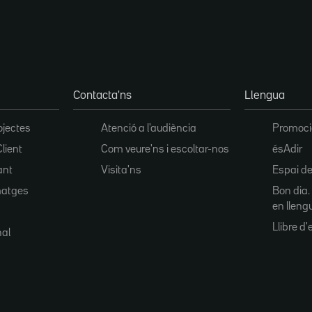
Contacta'ns
Llengua
ojectes
Atenció a l'audiència
Promoció
Client
Com veure'ns i escoltar-nos
ésAdir
ant
Visita'ns
Espai de
matges
Bon dia.
en lleng
Llibre d'e
nal