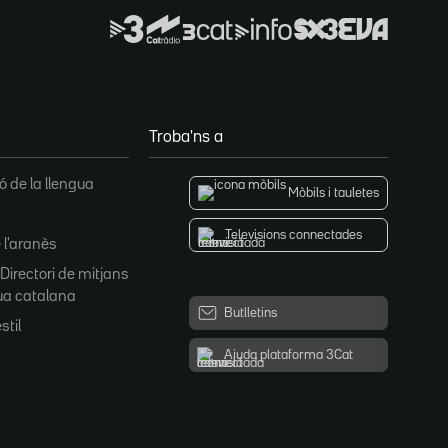
Troba'ns a
 de la llengua
Mòbils i tauletes
Televisions connectades
 l'aranès
 Directori de mitjans
ua catalana
Butlletins
stil
Ajuda plataforma 3Cat