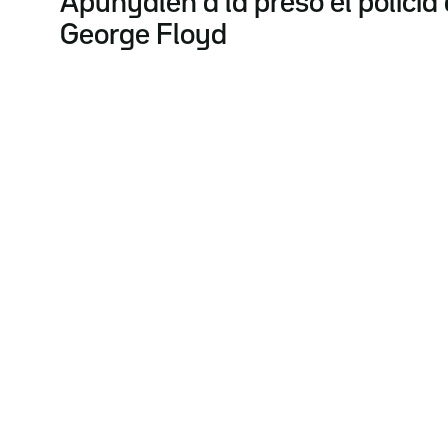
Apunyalen a la presó el policia
George Floyd