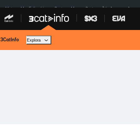
a a Meta
Mor Felipe Lipe
Ceuta
Menors Ceuta
Àtic Ayuso
Aparca
 3CatInfo
Explora