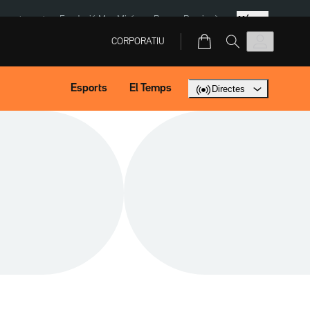
Més
ment agost
Fundació Mas Miró
eBay
Perpinyà
CORPORATIU
Esports
El Temps
Directes