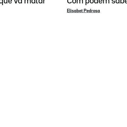
 que va matar
Com podem saber
Elisabet Pedrosa