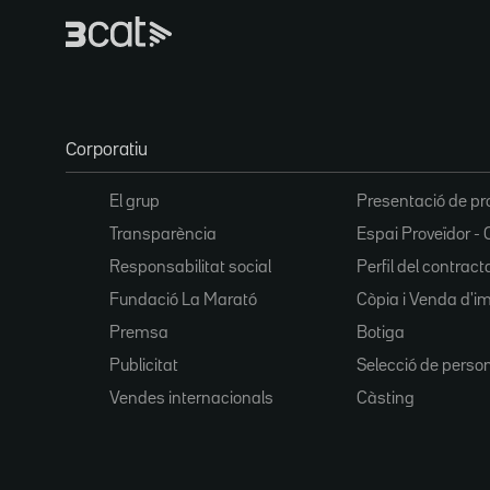
Corporatiu
El grup
Presentació de pr
Transparència
Espai Proveïdor - 
Responsabilitat social
Perfil del contract
Fundació La Marató
Còpia i Venda d'i
Premsa
Botiga
Publicitat
Selecció de perso
Vendes internacionals
Càsting