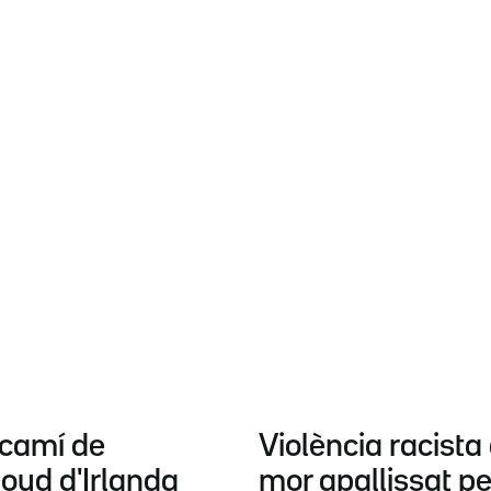
 camí de
Violència racista
loyd d'Irlanda
mor apallissat p