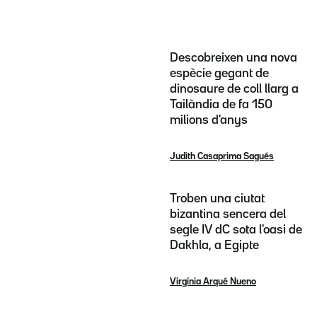
Descobreixen una nova
espècie gegant de
dinosaure de coll llarg a
Tailàndia de fa 150
milions d'anys
Judith Casaprima Sagués
Troben una ciutat
bizantina sencera del
segle IV dC sota l'oasi de
Dakhla, a Egipte
Virgínia Arqué Nueno