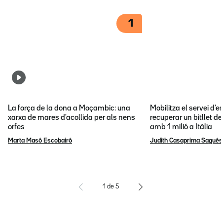
1
La força de la dona a Moçambic: una
Mobilitza el servei d
xarxa de mares d'acollida per als nens
recuperar un bitllet d
orfes
amb 1 milió a Itàlia
Marta Masó Escobairó
Judith Casaprima Sagué
1
de
5