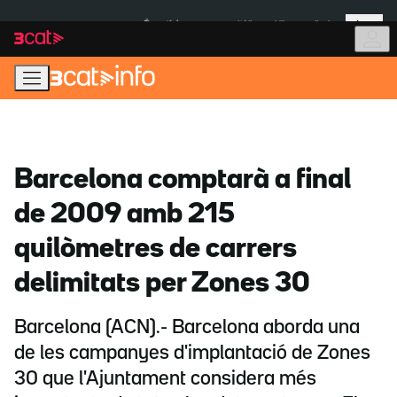
Anar
Anar
Més
a
al
És notícia:
Itàlia
Ulleres eclipsi
la
contingut
navegació
principal
Barcelona comptarà a final
de 2009 amb 215
quilòmetres de carrers
delimitats per Zones 30
Barcelona (ACN).- Barcelona aborda una
de les campanyes d'implantació de Zones
30 que l'Ajuntament considera més