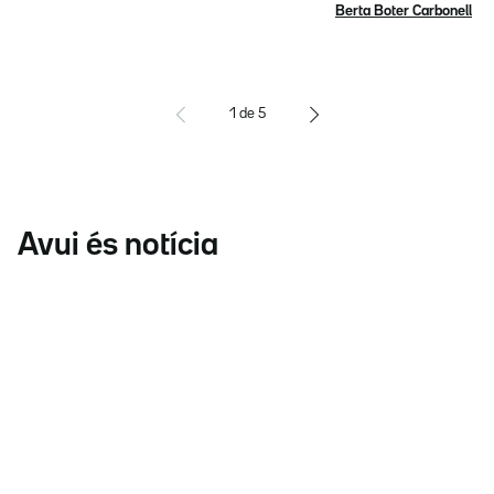
Berta Boter Carbonell
1
de
5
Avui és notícia