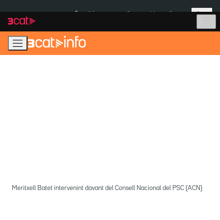
Anar
Anar
Més
a
al
És notícia:
Ceuta
Menors Ceuta
la
contingut
navegació
principal
Meritxell Batet intervenint davant del Consell Nacional del PSC (ACN)