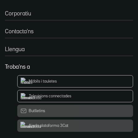
Corporatiu
Contacta'ns
Llengua
Troba'ns a
Mòbils i tauletes
Televisions connectades
Butlletins
Ajuda plataforma 3Cat