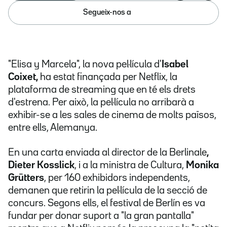
Segueix-nos a
"Elisa y Marcela", la nova pel·lícula d'
Isabel
Coixet,
ha estat finançada per Netflix, la
plataforma de streaming que en té els drets
d'estrena. Per això, la pel·lícula no arribarà a
exhibir-se a les sales de cinema de molts països,
entre ells, Alemanya.
En una carta enviada al director de la Berlinale
,
Dieter Kosslick
, i a la ministra de Cultura,
Monika
Grütters
,
per 160 exhibidors independents,
demanen que retirin la pel·lícula de la secció de
concurs. Segons ells, el festival de Berlín es va
fundar per donar suport a "la gran pantalla"