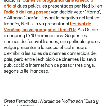
edicions,
Canes va programar dins la secció
oficial
dues pel·lícules presentades per Netflix i en
l'edició de l'any passat
van decidir vetar "Roma",
d'Alfonso Cuarón. Davant la negativa del festival
francès, Netflix la va presentar al
festival de
Venècia, on va guanyar el Lleó d'Or
. Als Oscars
d'enguany té 10 nominacions. Segons les
normes del festival francès, una pel·lícula que es
vulgui presentar a la secció oficial s'haurà
d'exhibir a les sales de cinemes comercials del
país, però entre l'exhibició de cinemes i la seva
publicació a internet han de passar tres anys,
segons la llei francesa.
Greta Fernández i Natalia de Molina són "Elisa y