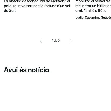
La història desconeguda de Marivent, el
Mobilitza el servei d
palau que va sortir de la fortuna d'un veí
recuperar un bitllet d
de Sort
amb 1 milió a Itàlia
Judith Casaprima Sagué
1
de
5
Avui és notícia