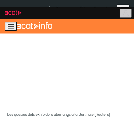
Anar
Anar
Més
a
al
És notícia:
Itàlia
Ulleres eclipsi
la
contingut
navegació
principal
Les queixes dels exhibidors alemanys a la Berlinale (Reuters)