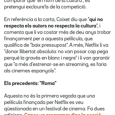
compartir que "en nom de la cultura", es
pretengui excloure'ls de la competició.
En referència a la carta, Coixet diu que "
qui no
respecta els autors no respecta la cultura
", i
comenta que li va costar més de deu anys trobar
finançament per a aquesta pel·lícula, que
qualifica de "baix pressupost". A més, Netflix li va
"donar llibertat absoluta: no van posar cap pega
perquè la gravés en blanc i negre" i li van garantir
que "a més d'estrenar-se en streaming, es faria
als cinemes espanyols".
Els precedents: "Roma"
Aquesta no és la primera vegada que una
pel·lícula finançada per Netflix es veu
qüestionada en un festival de cinema. Fa dues