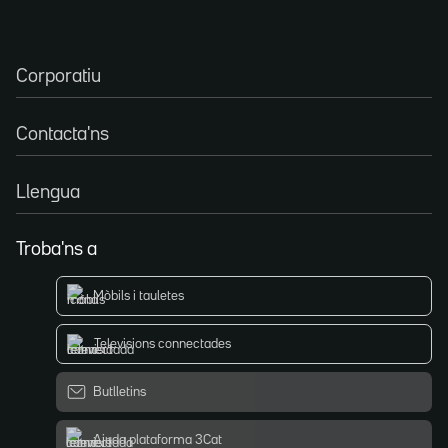
Corporatiu
Contacta'ns
Llengua
Troba'ns a
Mòbils i tauletes
Televisions connectades
Butlletins
Ajuda plataforma 3Cat