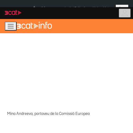
Anar
Anar
Més
a
al
És notícia:
Institut Tailàndia
Multa a Meta
la
contingut
navegació
principal
Mina Andreeva, portaveu de la Comissió Europea