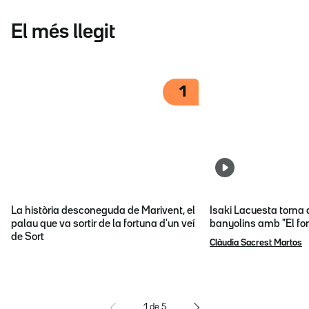
El més llegit
1
La història desconeguda de Marivent, el
Isaki Lacuesta torna 
palau que va sortir de la fortuna d'un veí
banyolins amb "El fon
de Sort
Clàudia Sacrest Martos
1
de
5