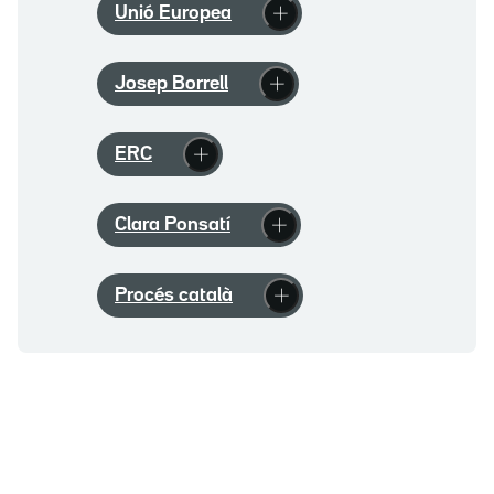
Unió Europea
Josep Borrell
ERC
Clara Ponsatí
Procés català