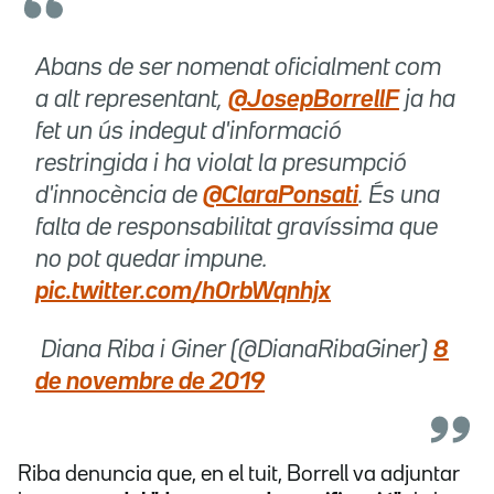
Abans de ser nomenat oficialment com
a alt representant,
@JosepBorrellF
ja ha
fet un ús indegut d'informació
restringida i ha violat la presumpció
d'innocència de
@ClaraPonsati
. És una
falta de responsabilitat gravíssima que
no pot quedar impune.
pic.twitter.com/h0rbWqnhjx
 Diana Riba i Giner (@DianaRibaGiner)
8
de novembre de 2019
Riba denuncia que, en el tuit, Borrell va adjuntar