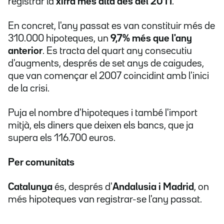
registrar la
xifra més alta des del 2011
.
En concret, l'any passat es van constituir més de
310.000 hipoteques, un
9,7% més que l'any
anterior
. Es tracta del quart any consecutiu
d'augments, després de set anys de caigudes,
que van començar el 2007 coincidint amb l'inici
de la crisi.
Puja el nombre d'hipoteques i també l'import
mitjà, els diners que deixen els bancs, que ja
supera els 116.700 euros.
Per comunitats
Catalunya
és, després d'
Andalusia i Madrid
, on
més hipoteques van registrar-se l'any passat.