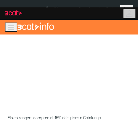
Anar
Anar
Més
a
al
És notícia:
Pluges Inuncat
Ceuta
la
contingut
navegació
principal
Els estrangers compren el 15% dels pisos a Catalunya