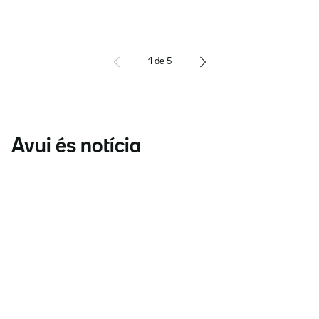
1
de
5
Avui és notícia