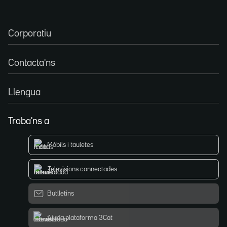
Corporatiu
Contacta'ns
Llengua
Troba'ns a
Mòbils i tauletes
Televisions connectades
Butlletins
Ajuda plataforma 3Cat