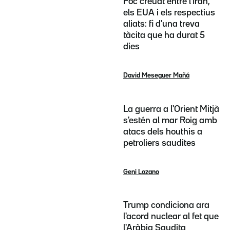
Foc creuat entre l'Iran,
els EUA i els respectius
aliats: fi d'una treva
tàcita que ha durat 5
dies
David Meseguer Mañá
La guerra a l'Orient Mitjà
s'estén al mar Roig amb
atacs dels houthis a
petroliers saudites
Geni Lozano
Trump condiciona ara
l'acord nuclear al fet que
l'Aràbia Saudita