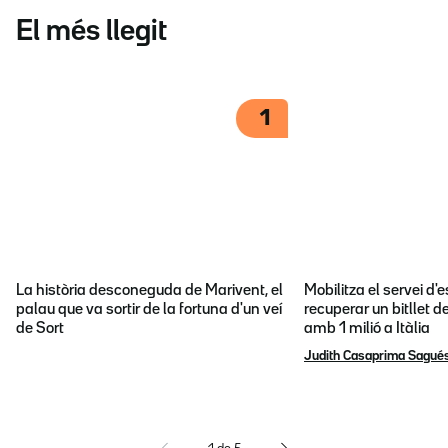
El més llegit
1
La història desconeguda de Marivent, el
Mobilitza el servei d
palau que va sortir de la fortuna d'un veí
recuperar un bitllet d
de Sort
amb 1 milió a Itàlia
Judith Casaprima Sagué