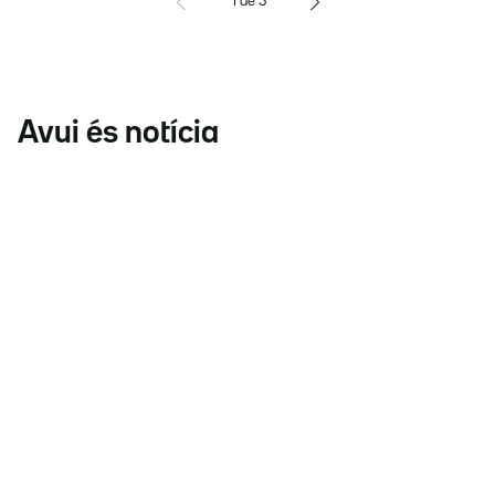
1
de
5
Avui és notícia