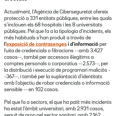
Actualment, l'Agència de Ciberseguretat ofereix
protecció a 331 entitats públiques, entre les quals
s'inclouen els 68 hospitals i les 8 universitats
públiques. Pel que fa a la tipologia d'incidents, els
més habituals s'han produït a través de
l'
exposició de contrasenyes
i d'informació
per
fuita de credencials o filtracions --amb 3.427
casos--, també per accessos il·legítims a
comptes personals o corporatius --2.573--, per
la distribució i execució de programari maliciós -
-367--, i també per la suplantació d'identitats
amb l'objectiu de robar credencials o informació
sensible -- en 102 casos.
Pel que fa a sectors, el que ha patit més incidents
ha estat l'àmbit universitari, amb 2.931 casos,
seguit de prop pel sector sanitari, amb 2.162