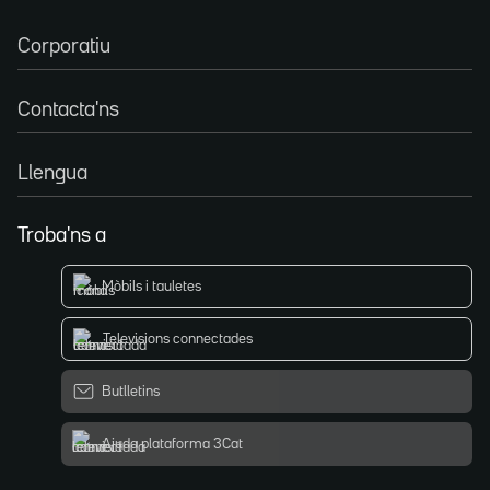
Corporatiu
Contacta'ns
Llengua
Troba'ns a
Mòbils i tauletes
Televisions connectades
Butlletins
Ajuda plataforma 3Cat