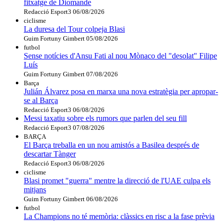
fitxatge de Diomande
Redacció Esport3
06/08/2026
ciclisme
La duresa del Tour colpeja Blasi
Guim Fortuny Gimbert
05/08/2026
futbol
Sense notícies d'Ansu Fati al nou Mònaco del "desolat" Filipe
Luís
Guim Fortuny Gimbert
07/08/2026
Barça
Julián Álvarez posa en marxa una nova estratègia per apropar-
se al Barça
Redacció Esport3
06/08/2026
Messi taxatiu sobre els rumors que parlen del seu fill
Redacció Esport3
07/08/2026
BARÇA
El Barça treballa en un nou amistós a Basilea després de
descartar Tànger
Redacció Esport3
06/08/2026
ciclisme
Blasi promet "guerra" mentre la direcció de l'UAE culpa els
mitjans
Guim Fortuny Gimbert
06/08/2026
futbol
La Champions no té memòria: clàssics en risc a la fase prèvia