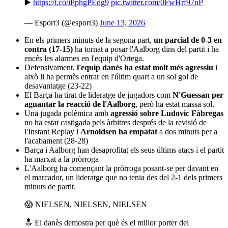
▶️
https://t.co/iPphgPEdg9
pic.twitter.com/0FwHrf97nP
— Esport3 (@esport3)
June 13, 2026
En els primers minuts de la segona part,
un parcial de 0-3 en
contra (17-15)
ha tornat a posar l'Aalborg dins del partit i ha
encès les alarmes en l'equip d'Ortega.
Defensivament,
l'equip danès ha estat molt més agressiu
i
això li ha permès entrar en l'últim quart a un sol gol de
desavantatge (23-22)
El Barça ha tirat de lideratge de jugadors com
N'Guessan per
aguantar la reacció de l'Aalborg
, però ha estat massa sol.
Una jugada polèmica amb
agressió sobre Ludovic Fàbregas
no ha estat castigada pels àrbitres després de la revisió de
l'Instant Replay i
Arnoldsen ha empatat
a dos minuts per a
l'acabament (28-28)
Barça i Aalborg han desaprofitat els seus últims atacs i el partit
ha marxat a la pròrroga
L'Aalborg ha començant la pròrroga posant-se per davant en
el marcador, un lideratge que no tenia des del 2-1 dels primers
minuts de partit.
😱 NIELSEN, NIELSEN, NIELSEN
🔝 El danès demostra per què és el millor porter del