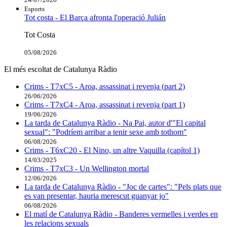
Esports
Tot costa - El Barça afronta l'operació Julián
Tot Costa
05/08/2026
El més escoltat de Catalunya Ràdio
Crims - T7xC5 - Aroa, assassinat i revenja (part 2)
26/06/2026
Crims - T7xC4 - Aroa, assassinat i revenja (part 1)
19/06/2026
La tarda de Catalunya Ràdio - Na Pai, autor d'"El capital
sexual": "Podríem arribar a tenir sexe amb tothom"
06/08/2026
Crims - T6xC20 - El Nino, un altre Vaquilla (capítol 1)
14/03/2025
Crims - T7xC3 - Un Wellington mortal
12/06/2026
La tarda de Catalunya Ràdio - "Joc de cartes": "Pels plats que
es van presentar, hauria merescut guanyar jo"
06/08/2026
El matí de Catalunya Ràdio - Banderes vermelles i verdes en
les relacions sexuals