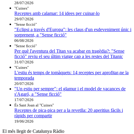
28/07/2026
"Cuines"
Receptes amb calamar: 14 idees per cuinar-lo
29/07/2026
"Sense ficció"
"Eclipsi a través d'Europa": les claus d'un esdeveniment únic i
sorprenent, a "Sense ficció"
06/08/2026
"Sense ficció"
Per què l'aventura del Titan va acabar en tragèdia?: "Sense
ficció" reviu el seu últim viatge cap a les restes del Titanic
31/07/2026
"Cuines"
L'estiu és temps de tomàquets: 14 receptes per aprofitar-ne la
temporada
20/07/2026
"Un estiu per sempre": el glamur i el model de vacances de
s'Agaró, a "Sense ficció"
17/07/2026
És Sant Joan al "Cuines"
Receptes de pica-pica per a la revetlla: 20 aperitius fàcils i
ràpids per compartir
19/06/2026
El més llegit de Catalunya Ràdio