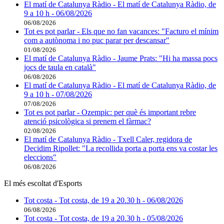
El matí de Catalunya Ràdio - El matí de Catalunya Ràdio, de
9 a 10 h - 06/08/2026
06/08/2026
Tot es pot parlar - Els que no fan vacances: "Facturo el mínim
com a autònoma i no puc parar per descansar"
01/08/2026
El matí de Catalunya Ràdio - Jaume Prats: "Hi ha massa pocs
jocs de taula en català"
06/08/2026
El matí de Catalunya Ràdio - El matí de Catalunya Ràdio, de
9 a 10 h - 07/08/2026
07/08/2026
Tot es pot parlar - Ozempic: per què és important rebre
atenció psicològica si prenem el fàrmac?
02/08/2026
El matí de Catalunya Ràdio - Txell Caler, regidora de
Decidim Ripollet: "La recollida porta a porta ens va costar les
eleccions"
06/08/2026
El més escoltat d'Esports
Tot costa - Tot costa, de 19 a 20.30 h - 06/08/2026
06/08/2026
Tot costa - Tot costa, de 19 a 20.30 h - 05/08/2026