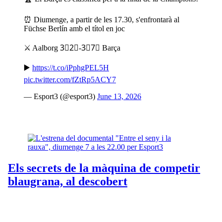
⏰ Diumenge, a partir de les 17.30, s'enfrontarà al
Füchse Berlín amb el títol en joc
⚔️ Aalborg 3⃣2⃣-3⃣7⃣ Barça
▶️
https://t.co/iPphgPEL5H
pic.twitter.com/fZtRp5ACY7
— Esport3 (@esport3)
June 13, 2026