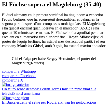
El Füchse supera el Magdeburg (35-40)
El duel alemany en la primera semifinal ha tingut com a vencedor
l'equip berlinès, que ha aconseguit desequilibrar el balanç en la
segona part, després d'uns compassos molt igualats. El Magdeburg
s'ha quedat encallat quan liderava en el marcador (32-31) i s'ha
quedat 10 minuts sense marcar. El Füchse ho ha aprofitat per anar
escalant en el marcador fins al triomf final.
Dejan Milosavljev
, el
porter de l'equip berlinès, ha estat el més destacat del partit, i el seu
company
Matthias Gidsel
, amb 9 gols, ha estat el màxim anotador.
Gidsel s'alça per batre Sergey Hernández, el porter del
Magdeburg(Reuters)
compartir a Whatsapp
compartir a Facebook
compartir a X
Un tauró sense dentada: Ferran Torres falla un repte viral a la
televisió nord-americana
El Barça estreny el setge per Rodri: així van les negociacions