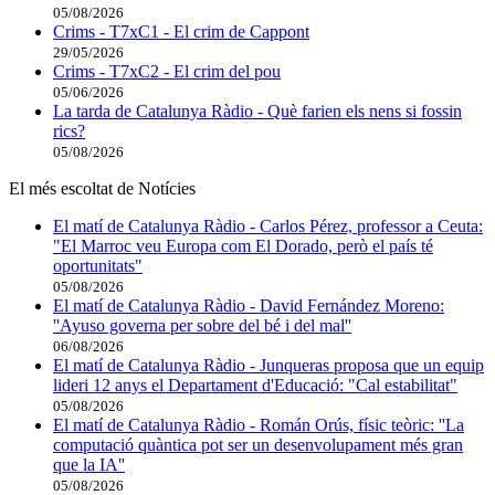
05/08/2026
Crims - T7xC1 - El crim de Cappont
29/05/2026
Crims - T7xC2 - El crim del pou
05/06/2026
La tarda de Catalunya Ràdio - Què farien els nens si fossin
rics?
05/08/2026
El més escoltat de Notícies
El matí de Catalunya Ràdio - Carlos Pérez, professor a Ceuta:
"El Marroc veu Europa com El Dorado, però el país té
oportunitats"
05/08/2026
El matí de Catalunya Ràdio - David Fernández Moreno:
''Ayuso governa per sobre del bé i del mal''
06/08/2026
El matí de Catalunya Ràdio - Junqueras proposa que un equip
lideri 12 anys el Departament d'Educació: "Cal estabilitat"
05/08/2026
El matí de Catalunya Ràdio - Román Orús, físic teòric: ''La
computació quàntica pot ser un desenvolupament més gran
que la IA''
05/08/2026