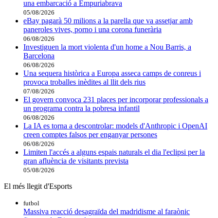
una embarcació a Empuriabrava
05/08/2026
eBay pagarà 50 milions a la parella que va assetjar amb
paneroles vives, porno i una corona funerària
06/08/2026
Investiguen la mort violenta d'un home a Nou Barris, a
Barcelona
06/08/2026
Una sequera històrica a Europa asseca camps de conreus i
provoca troballes inèdites al llit dels rius
07/08/2026
El govern convoca 231 places per incorporar professionals a
un programa contra la pobresa infantil
06/08/2026
La IA es torna a descontrolar: models d'Anthropic i OpenAI
creen comptes falsos per enganyar persones
06/08/2026
Limiten l'accés a alguns espais naturals el dia l'eclipsi per la
gran afluència de visitants prevista
05/08/2026
El més llegit d'Esports
futbol
Massiva reacció desagraïda del madridisme al faraònic