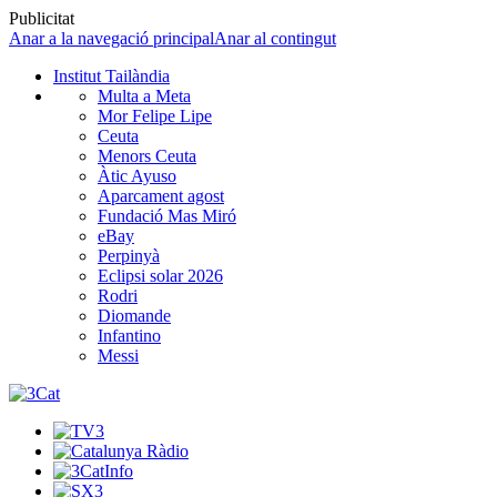
Publicitat
Anar a la navegació principal
Anar al contingut
Institut Tailàndia
Multa a Meta
Mor Felipe Lipe
Ceuta
Menors Ceuta
Àtic Ayuso
Aparcament agost
Fundació Mas Miró
eBay
Perpinyà
Eclipsi solar 2026
Rodri
Diomande
Infantino
Messi