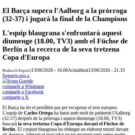
El Barça supera l'Aalborg a la pròrroga
(32-37) i jugarà la final de la Champions
L'equip blaugrana s'enfrontarà aquest
diumenge (18.00, TV3) amb el Füchse de
Berlín a la recerca de la seva tretzena
Copa d'Europa
13/06/2026 - 16.08
Actualitzat
13/06/2026 - 21.33
Redacció Esport3
Segueix-nos a
compartir a Whatsapp
compartir a Facebook
compartir a X
El Barça ha fet el penúltim pas per recuperar el tron europeu.
L'equip de
Carlos Ortega
ha batut amb molt de patiment l'Aalborg
(32-37) després de la pròrroga i aquest diumenge (18.00, TV3)
buscarà
la seva tretzena Copa d'Europa davant el Füchse de
Berlín
. El conjunt blaugrana ha obtingut un elaborat triomf davant
els danesos, liderant el marcador en tot moment però sense poder