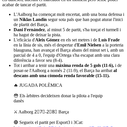
acabar de tancar el partit.
L'Aalborg ha començat molt encertat, amb una bona defensa i
un
Niklas Landin
segur sota pals que han pogut aturar l'inici
de plartit del Barça.
Dani Fernández
, al minut 5 de partit, s'ha torçat el turmell i
ha hagut de deixar la pista.
L'eficàcia d'
Aleix Gómez
en els set metres i de
Luís Frade
en la línia de sis, més el despertar d'
Emil Nielsen
a la porteria
blaugrana, han avançat el Barça abans del minut set i, amb un
parcial de 4 a 0, l'equip d'Ortega s'ha escapat amb una clara
diferència a favor seu (8-4).
Tot i arribar a tenir una
màxima renda de 5 gols (11-6),
i de
posar-se l'Aalborg a només 2 (11-9), el Barça ha arribat
al
descans amb una còmoda renda favorable (15-11).
🔥 JUGADA POLÈMICA
😳 Els àrbitres decideixen donar la pilota a l'equip
danès
⚔️ Aalborg 2⃣7⃣-2⃣8⃣ Barça
🔴 Segueix el partit per Esport3 i 3Cat: