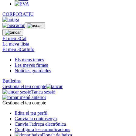
CORPORATIU
El meu 3Cat
La meva llista
El meu 3CatInfo
Els meus temes
Les meves firmes
Notícies guardades
Butlletins
Gestiona el teu compte
Tanca sessió
Gestiona el teu compte
Edita el teu perfil
Canvia la contrasenya
Canvia l'adreça electrònica
Configura les comunicacions
Dona't de baixa