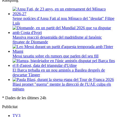
Rànquing
Sense notícies d'Ansu Fati al nou Mònaco del "desolat" Filipe
Luís
Massiva reacció desagraïda del madridisme al faraònic
fitxatge de Diomande
Messi taxatiu sobre els rumors que parlen del seu fill
El Barça treballa en un nou amistós a Basilea després de
descartar Tànger
Blasi promet "guerra" mentre la direcció de l'UAE culpa els
mitjans
* Dades de les últimes 24h
Publicitat
TV3