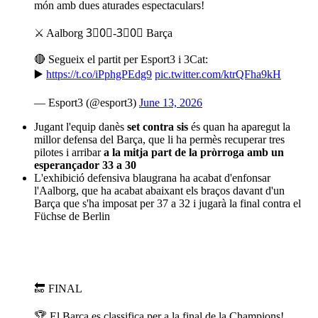
món amb dues aturades espectaculars!
⚔️ Aalborg 3⃣0⃣-3⃣0⃣ Barça
🔴 Segueix el partit per Esport3 i 3Cat:
▶️
https://t.co/iPphgPEdg9
pic.twitter.com/ktrQFha9kH
— Esport3 (@esport3)
June 13, 2026
Jugant l'equip danès
set contra sis
és quan ha aparegut la
millor defensa del Barça, que li ha permès recuperar tres
pilotes i arribar
a la mitja part de la pròrroga amb un
esperançador 33 a 30
L'exhibició defensiva blaugrana ha acabat d'enfonsar
l'Aalborg, que ha acabat abaixant els braços davant d'un
Barça que s'ha imposat per 37 a 32 i jugarà la final contra el
Füchse de Berlin
🔚 FINAL
🏆 El Barça es classifica per a la final de la Champions!