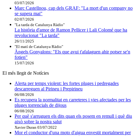
03/07/2026
Marc Castellnou, cap dels GRAF: "La mort d'un company no
se supera mai"
02/07/2026
"La tarda de Catalunya Ràdio"
La història d'amor de Ramon Pellicer i Lali Colomé que ha
revolucionat "La tarda"
26/11/2025
"El matí de Catalunya Ràdio"
Àngels Gonyalons: "Els que avui t'afalaguen ahir potser se'n
fotien"
15/07/2026
El més llegit de Notícies
Alerta per temps violent: les fortes pluges i pedregades
descarreguen al Pirineu i Prepirineu
06/08/2026
Es recupera la normalitat en carreteres i vies afectades per les
pluges torrencials de dijous
06/08/2026
Per què s'arruguen els dits quan els posem en remull i què diu
això sobre la nostra salut
Xavier Duran
03/07/2022
Mor el conductor d'una moto d'aigua envestit mortalment per