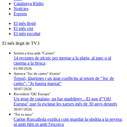
Catalunya Ràdio
Notícies
Esports
El
més llegit
El
més vist
El
més escoltat
El més llegit de TV3
Sortim a fora amb "Cuines"
14 receptes de pícnic per menjar a la platja, al parc o al
cinema a la fresca
01/08/2026
Arrenca "Joc de cartes" d'estiu!
Tensió, llàgrimes i un àpat conflictiu al retorn de "Joc de
cartes": "Jo hauria marxat"
30/07/2026
Recordem "Oh! Europa"
Un grup de catalans, un bar madrileny... El gag d'"Oh!
Europa" que fa esclatar les xarxes més de 30 anys després
30/07/2026
"Tot es mou"
Carme Ruscalleda explica com guardar la síndria a la nevera:
ni amb film ni amb l'escorça