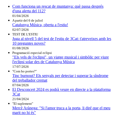
Com funciona un rescat de muntanya: què passa després
d'una alerta del 112?
01/04/2026
A partir del 6 de juliol
Catalunya Música, oberta a l'estiu!
02/07/2026
TEST DE L'ESTIU
Juga al nivell 5 del test de l'estiu de 3Cat: t'atreveixes amb les
10 preguntes noves?
01/08/2026
Programació especial eclipsi
"Els vels de l'eclipsi", un viatge musical i simbòlic per viure
l'eclipsi solar des de Catalunya Música
17/07/2026
"Com ho portes?"
Tinc burnout? Els senyals per detectar i superar la síndrome
del treballador cremat
07/04/2026
El Desconcert 2024 es podrà veure en directe a la plataforma
3Cat
21/04/2024
"El suplement"
Mercè Arànega: "Si l'amor truca a la porta, li diré que el meu
marit no hi és"