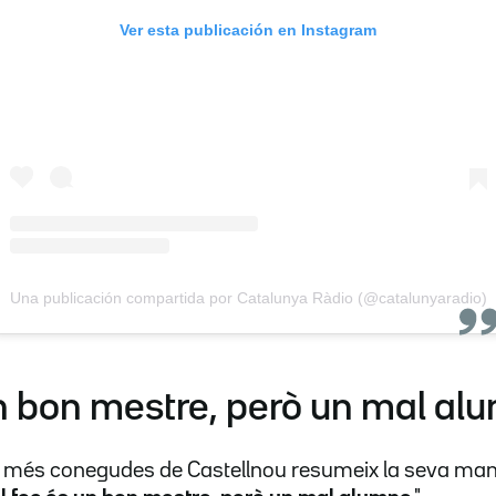
Ver esta publicación en Instagram
Una publicación compartida por Catalunya Ràdio (@catalunyaradio)
un bon mestre, però un mal al
ns més conegudes de Castellnou resumeix la seva man