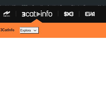
ardejos Kíiv
ERC
SpaceX
Accident Tona
Sánchez Europa
Marla
 3CatInfo
Explora