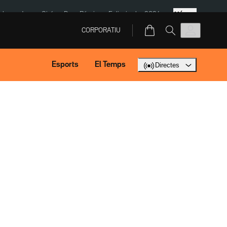
Més
ska
Jaume Giró
Dron Rússia
Eclipsi solar 2026
CORPORATIU
Esports
El Temps
Directes