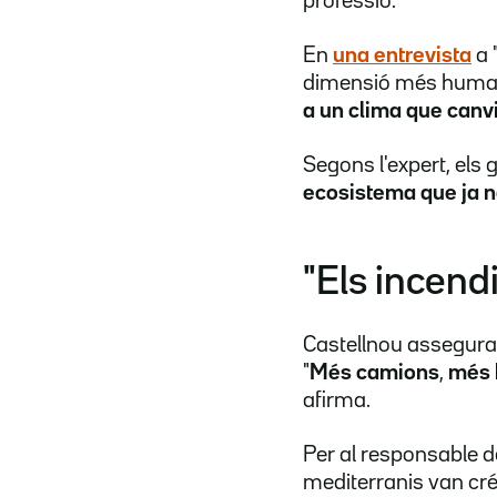
professió.
En
una entrevista
a "
dimensió més humana
a un clima que canv
Segons l'expert, els 
ecosistema que ja n
"Els incend
Castellnou assegura 
"
Més camions
,
més 
afirma.
Per al responsable 
mediterranis van créi