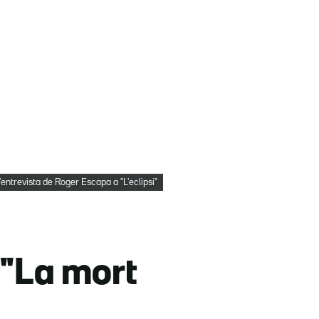
entrevista de Roger Escapa a "L'eclipsi"
 "La mort