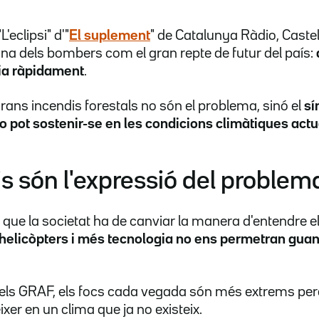
L'eclipsi" d'"
El suplement
" de Catalunya Ràdio, Caste
 dels bombers com el gran repte de futur del país:
ia ràpidament
.
grans incendis forestals no són el problema, sinó el
sí
o pot sostenir-se en les condicions climàtiques actu
is són l'expressió del problem
que la societat ha de canviar la manera d'entendre el
helicòpters
i més tecnologia no ens permetran gua
dels GRAF, els focs cada vegada són més extrems pe
xer en un clima que ja no existeix.