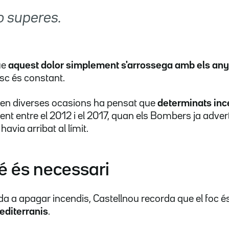
o superes.
ue
aquest dolor simplement s'arrossega amb els an
isc és constant.
en diverses ocasions ha pensat que
determinats inc
ent entre el 2012 i el 2017, quan els Bombers ja adver
havia arribat al límit.
é és necessari
ida a apagar incendis, Castellnou recorda que el foc 
editerranis
.