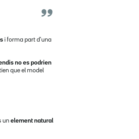
ys
i forma part d'una
endis no es podrien
tien que el model
és un
element natural