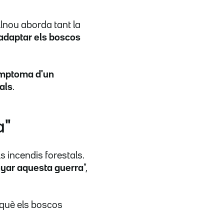
llnou aborda tant la
adaptar els boscos
mptoma d'un
als
.
a"
s incendis forestals.
nyar aquesta guerra
",
rquè els boscos