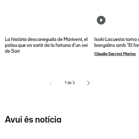
La història desconeguda de Marivent, el
Isaki Lacuesta torna 
palau que va sortir de la fortuna d'un veí
banyolins amb "El fon
de Sort
Clàudia Sacrest Martos
1
de
5
Avui és notícia