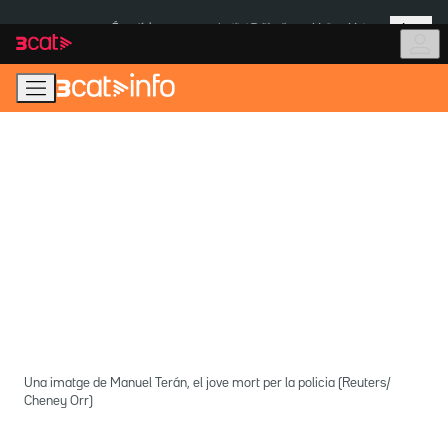
Anar
Anar
Més
a
al
És notícia:
Institut Tailàndia
Multa a Meta
la
contingut
navegació
principal
Una imatge de Manuel Terán, el jove mort per la policia (Reuters/
Cheney Orr)