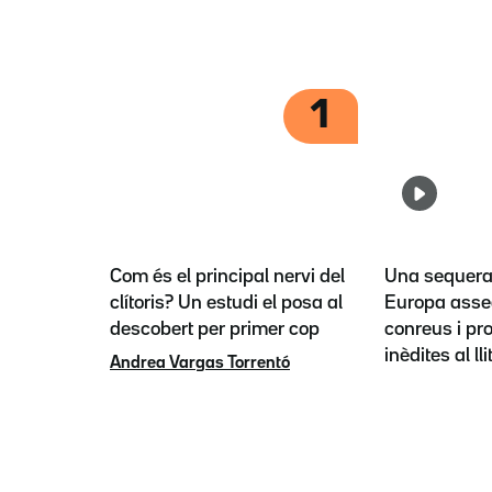
1
Com és el principal nervi del
Una sequera 
clítoris? Un estudi el posa al
Europa asse
descobert per primer cop
conreus i pr
inèdites al lli
Andrea Vargas Torrentó