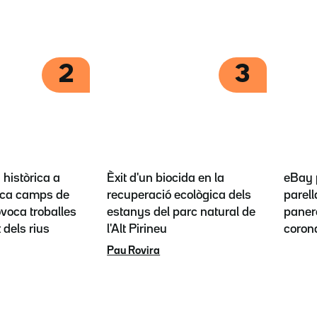
2
3
històrica a
Èxit d'un biocida en la
eBay 
ca camps de
recuperació ecològica dels
parel
ovoca troballes
estanys del parc natural de
panero
t dels rius
l'Alt Pirineu
coron
Pau Rovira