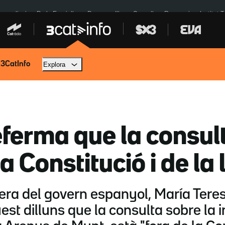
res eclipsi
De la Espriella
Dos anys Illa
Granollers Paraguai
Institut 
 3CatInfo
Explora
eferma que la consul
a Constitució i de la l
era del govern espanyol, María Tere
est dilluns que la consulta sobre la