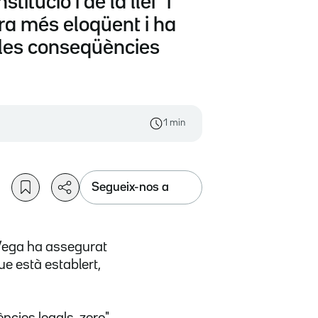
tució i de la llei" i
ra més eloqüent i ha
 i les conseqüències
1 min
Segueix-nos a
 Vega ha assegurat
ue està establert,