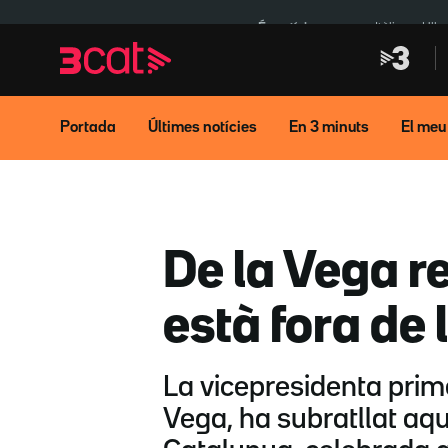
Anar
Anar
a
al
És notícia:
Itàlia
Ulle
la
contingut
navegació
principal
Portada
Últimes notícies
En 3 minuts
El meu
De la Vega r
està fora de l
La vicepresidenta prim
Vega, ha subratllat aqu