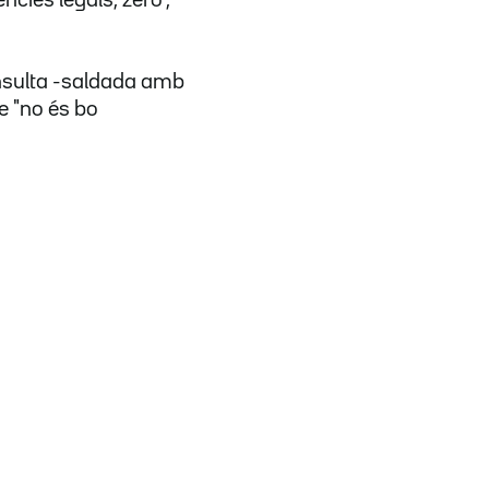
ncies legals, zero",
onsulta -saldada amb
e "no és bo