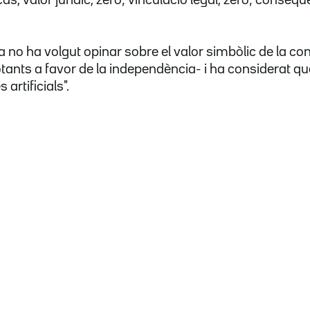
as, valor jurídic, zero; vinculació legal, zero; conseqüè
 no ha volgut opinar sobre el valor simbòlic de la c
otants a favor de la independència- i ha considerat qu
artificials".