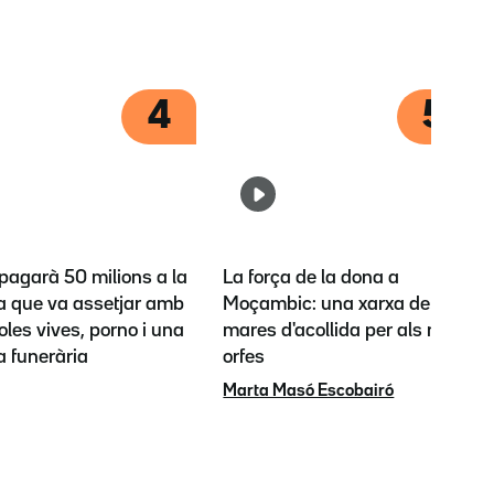
4
5
pagarà 50 milions a la
La força de la dona a
la que va assetjar amb
Moçambic: una xarxa de
les vives, porno i una
mares d'acollida per als nens
a funerària
orfes
Marta Masó Escobairó