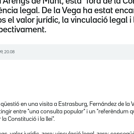
renys de Munt, està "fora de la Consti
ncia legal. De la Vega ha estat enca
s el valor jurídic, la vinculació legal
espectivament.
09, 20.08
qüestió en una visita a Estrasburg, Fernández de la
ingir entre "una consulta popular" i un "referèndum q
la Constitució i la llei".