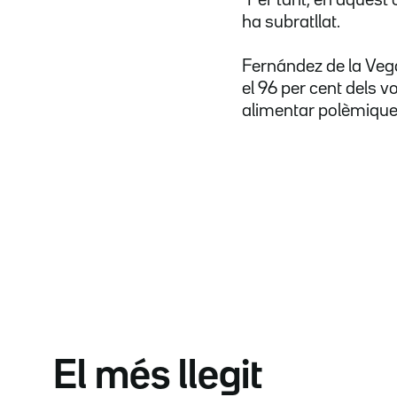
"Per tant, en aquest c
ha subratllat.
Fernández de la Vega
el 96 per cent dels v
alimentar polèmiques 
El més llegit