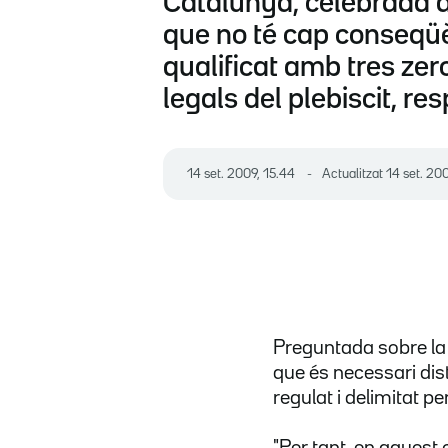
Catalunya, celebrada a A
que no té cap conseqüè
qualificat amb tres zero
legals del plebiscit, r
14 set. 2009, 15.44
Actualitzat
14 set. 20
Preguntada sobre la 
que és necessari dist
regulat i delimitat per 