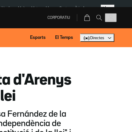
Més
Tailàndia
Multa a Meta
Menors Ceuta
Àtic Ayuso
CORPORATIU
Esports
El Temps
Directes
ta d'Arenys
lei
sa Fernández de la
 independència de