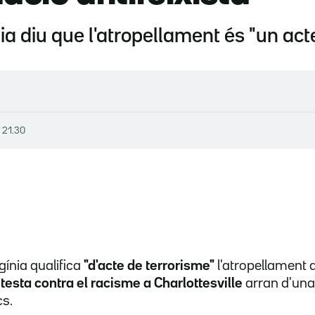
ia diu que l'atropellament és "un act
, 21.30
gínia qualifica
"d'acte de terrorisme"
l'atropellament 
esta contra el racisme a Charlottesville
arran d'un
s.