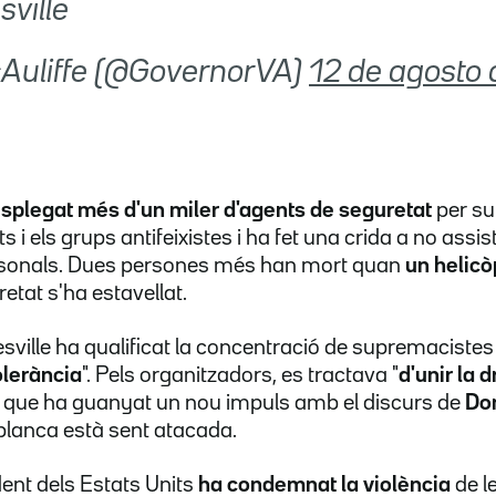
sville
McAuliffe (@GovernorVA)
12 de agosto 
splegat més d'un miler d'agents de seguretat
per su
 i els grups antifeixistes i ha fet una crida a no assisti
rsonals. Dues persones més han mort quan
un helicò
retat s'ha estavellat.
esville ha qualificat la concentració de supremacistes
tolerància
". Pels organitzadors, es tractava "
d'unir la d
ent que ha guanyat un nou impuls amb el discurs de
Do
 blanca està sent atacada.
dent dels Estats Units
ha condemnat la violència
de l