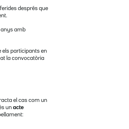
ferides després que
nt.
0 anys amb
 els participants en
at la convocatòria
tracta el cas com un
 és un
acte
opellament: