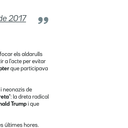
de 2017
focar els aldarulls
r a l'acte per evitar
pter
que participava
 i neonazis de
reta
": la dreta radical
nald Trump
i que
es últimes hores.