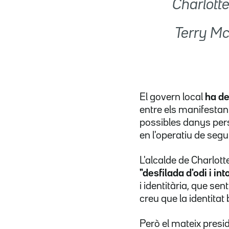
Charlotte
 Terry 
El govern local
ha de
entre els manifestants
possibles danys pe
en l'operatiu de segu
L'alcalde de Charlott
"desfilada d'odi i in
i identitària, que s
creu que la identitat
Però el mateix presi