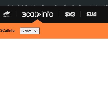
res eclipsi
De la Espriella
Dos anys Illa
Granollers Paraguai
Institut 
 3CatInfo
Explora