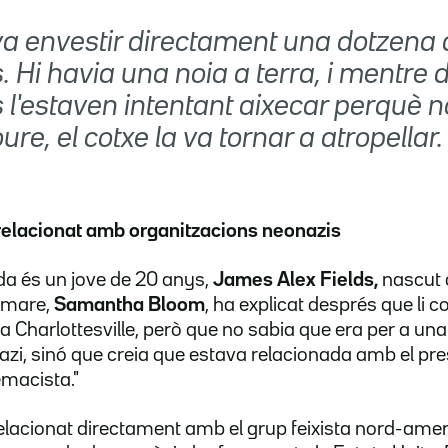
 va envestir directament una dotzena
 Hi havia una noia a terra, i mentre 
 l'estaven intentant aixecar perquè n
re, el cotxe la va tornar a atropellar.
 relacionat amb organitzacions neonazis
da és un jove de 20 anys,
James Alex Fields,
nascut a
 mare,
Samantha Bloom
, ha explicat després que li co
 a Charlottesville, però que no sabia que era per a un
zi, sinó que creia que estava relacionada amb el pre
emacista."
 relacionat directament amb el grup feixista nord-ame