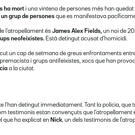
s ha mort
i una vintena de persones més han quedat 
t un grup de persones
que es manifestava pacíficame
e l'atropellament és
James Alex Fields,
un noi de 2
ups neofeixistes.
Està detingut acusat d'homicidi.
iscut un cap de setmana de greus enfrontaments entre
remacista i grups antifeixistes, xocs que han provoc
cia
a la ciutat.
xe l'han detingut immediatament. Tant la policia, que 
com testimonis estan convençuts que l'atropellament
el que ha explicat en
Nick
, un dels testimonis de l'atr