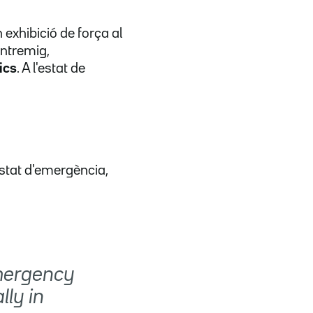
n exhibició de força al
 entremig,
ics
. A l'estat de
estat d'emergència,
emergency
lly in