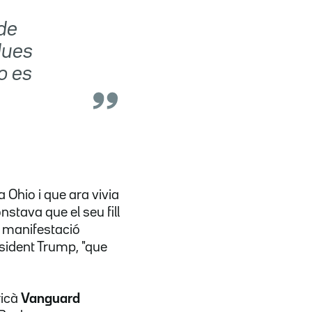
 de
dues
o es
 Ohio i que ara vivia
nstava que el seu fill
a manifestació
sident Trump, "que
ricà
Vanguard