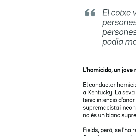
El cotxe
persones.
persones
podia mou
L'homicida, un jove
El conductor homici
a Kentucky. La seva
tenia intenció d'anar
supremacista i neona
no és un blanc supr
Fields, però, se l'ha