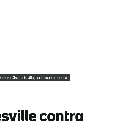
xista a Charlotteville, fent marxa enrere
sville contra