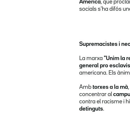
America
, que procl
socials s'ha difós un
Supremacistes i neon
La marxa
"Unim la r
general pro esclav
americana. Els ànims
Amb
torxes a la mà
concentrar al
campus
contra el racisme i h
detinguts
.