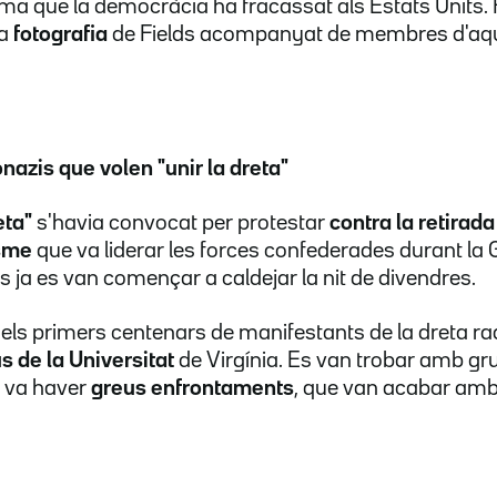
ama que la democràcia ha fracassat als Estats Units. 
a
fotografia
de Fields acompanyat de membres d'aqu
azis que volen "unir la dreta"
eta"
s'havia convocat per protestar
contra la retirada
isme
que va liderar les forces confederades durant la G
 ja es van començar a caldejar la nit de divendres.
, els primers centenars de manifestants de la dreta ra
 de la Universitat
de Virgínia. Es van trobar amb gru
i va haver
greus enfrontaments
, que van acabar amb