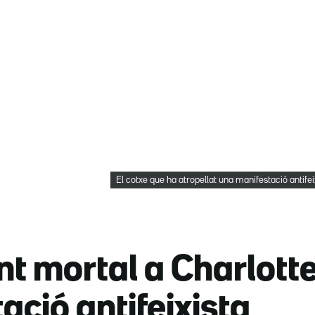
El cotxe que ha atropellat una manifestació antifei
t mortal a Charlotte
ació antifeixista