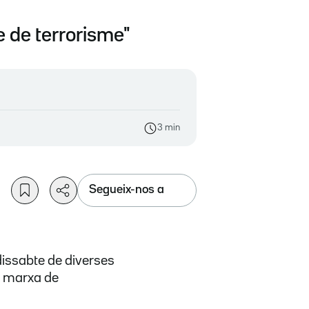
e de terrorisme"
3 min
Segueix-nos a
dissabte de diverses
a marxa de