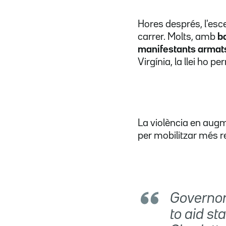
Hores després, l'esc
carrer. Molts, amb
b
manifestants armat
Virgínia, la llei ho 
La violència en augm
per mobilitzar més r
Governor
to aid st