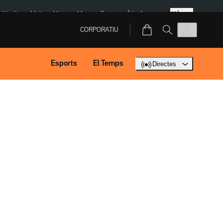
Més
Tailàndia
Multa a Meta
Menors Ceuta
Àtic Ayuso
CORPORATIU
Esports
El Temps
Directes