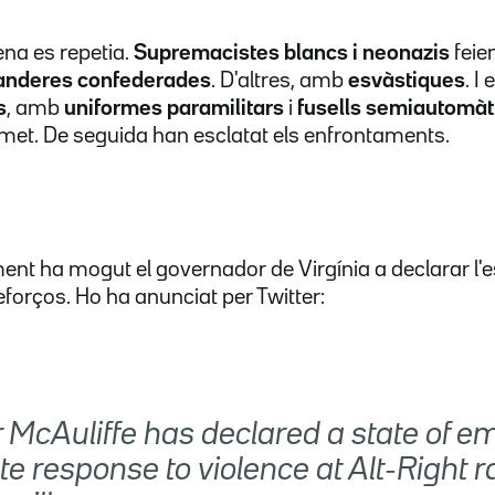
ena es repetia.
Supremacistes blancs i neonazis
feie
anderes confederades
. D'altres, amb
esvàstiques
. I
s
, amb
uniformes paramilitars
i
fusells semiautomàt
permet. De seguida han esclatat els enfrontaments.
ent ha mogut el governador de Virgínia a declarar l'
eforços. Ho ha anunciat per Twitter:
 McAuliffe has declared a state of 
ate response to violence at Alt-Right ra