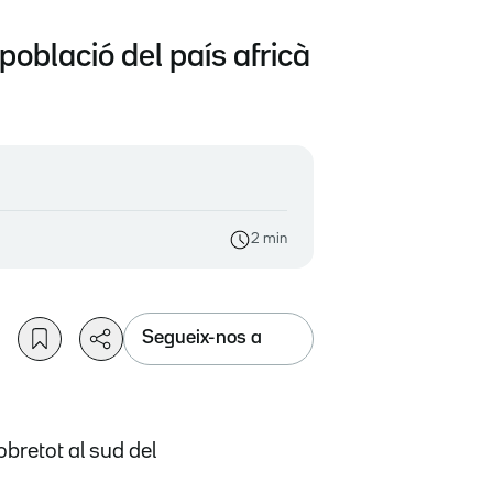
població del país africà
2 min
Segueix-nos a
obretot al sud del