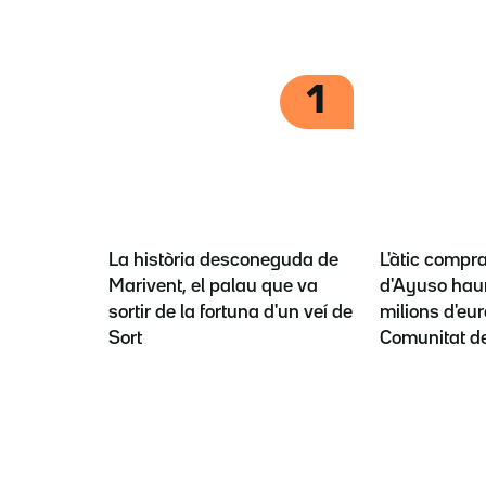
1
La història desconeguda de
L'àtic compra
Marivent, el palau que va
d'Ayuso haur
sortir de la fortuna d'un veí de
milions d'eur
Sort
Comunitat d