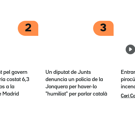
2
3
t pel govern
Un diputat de Junts
Entrar
ia costat 6,3
denuncia un policia de la
piroc
os a la
Jonquera per haver-lo
incen
e Madrid
"humiliat" per parlar català
Cori C