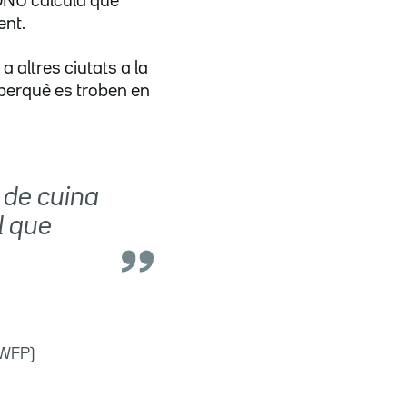
'ONU calcula que
ent.
 altres ciutats a la
 perquè es troben en
 de cuina
l que
/WFP)