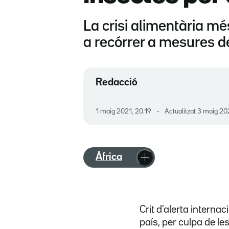
La crisi alimentària mé
a recórrer a mesures d
Redacció
1 maig 2021, 20.19
Actualitzat
3 maig 202
Àfrica
Crit d'alerta internac
país, per culpa de le