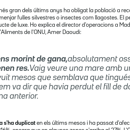
més gran dels últims anys ha obligat la població a rec
enjar fulles silvestres o insectes com llagostes. El pe
ucte de luxe. Ho explica el director d'operacions a Ma
Aliments de l'ONU, Amer Daoudi:
ns morint de gana,
absolutament oss
enen res.
Vaig veure una mare amb u
 vuit mesos que semblava que tingué
em va dir que havia perdut el fill de 
a anterior.
a s'ha duplicat
en els últims mesos i ha passat d'afect