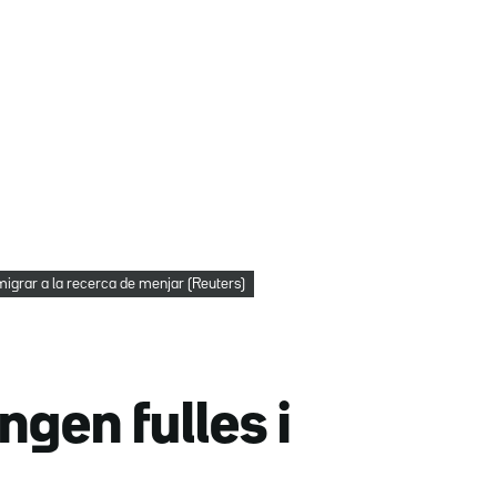
igrar a la recerca de menjar (Reuters)
gen fulles i