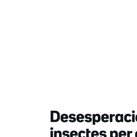
Desesperació
insectes per