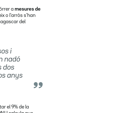
órrer a
mesures de
ix o l'arròs s'han
dagascar del
os i
n nadó
s dos
dos anys
ar el 9% de la