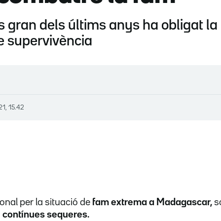
s gran dels últims anys ha obligat la 
e supervivència
1, 15.42
ional per la situació de
fam extrema a Madagascar,
s
s
contínues sequeres.