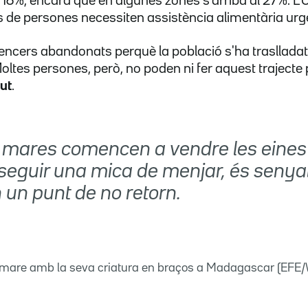
l 16%, encara que en algunes zones s'arriba al 27%. L
 de persones necessiten assistència alimentària urg
encers abandonats perquè la població s'ha traslladat a
oltes persones, però, no poden ni fer aquest trajecte
lut
.
 mares comencen a vendre les eines
seguir una mica de menjar, és senya
 un punt de no retorn.
mare amb la seva criatura en braços a Madagascar (EFE