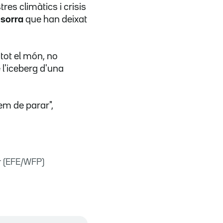
es climàtics i crisis
 sorra
que han deixat
tot el món, no
l'iceberg d'una
'hem de parar",
r (EFE/WFP)