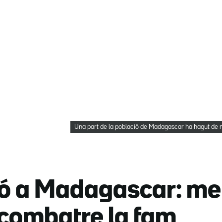
Una part de la població de Madagascar ha hagut de m
 a Madagascar: men
 combatre la fam