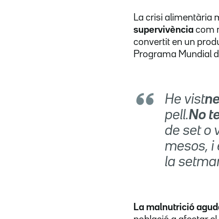
La crisi alimentària 
supervivència
com m
convertit en un prod
Programa Mundial d'
He vist
ne
pell.
No t
de set o
mesos, i 
la setman
La malnutrició agud