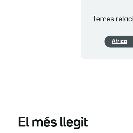
Temes relac
Àfrica
El més llegit