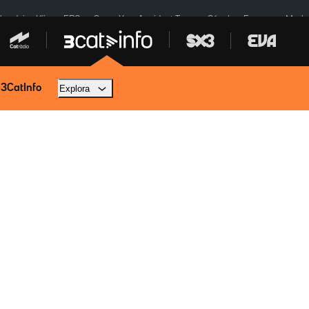
ardejos Kíiv
ERC
SpaceX
Accident Tona
Sánchez Europa
Marla
 3CatInfo
Explora