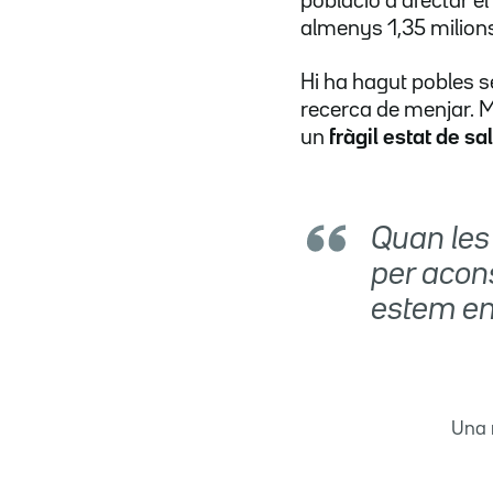
població a afectar e
almenys 1,35 milions
Hi ha hagut pobles s
recerca de menjar. M
un
fràgil estat de sa
Quan les
per acon
estem en
Una 