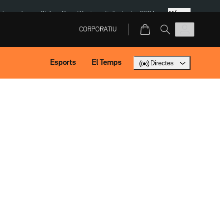
Més
ska
Jaume Giró
Dron Rússia
Eclipsi solar 2026
CORPORATIU
Esports
El Temps
Directes