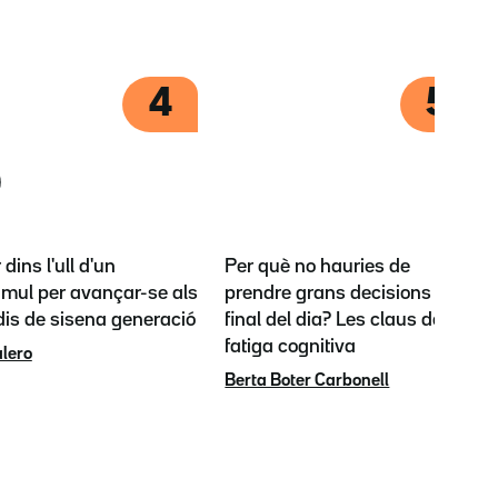
4
5
 dins l'ull d'un
Per què no hauries de
úmul per avançar-se als
prendre grans decisions al
dis de sisena generació
final del dia? Les claus de la
fatiga cognitiva
alero
Berta Boter Carbonell