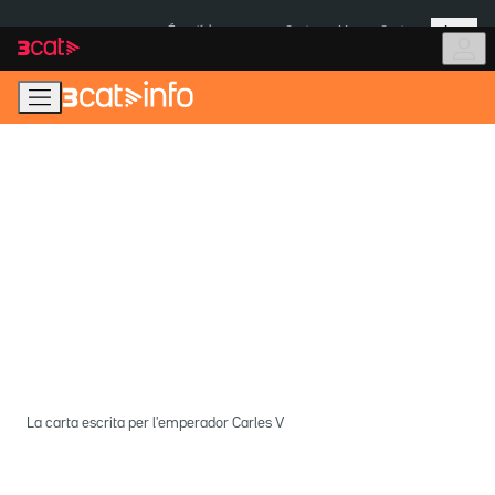
Anar
Anar
Més
a
al
És notícia:
Ceuta
Menors Ceuta
la
contingut
navegació
principal
La carta escrita per l'emperador Carles V