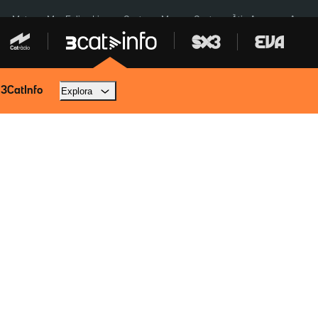
a a Meta
Mor Felipe Lipe
Ceuta
Menors Ceuta
Àtic Ayuso
Aparca
 3CatInfo
Explora