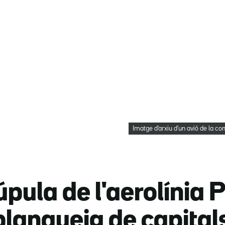
Imatge d'arxiu d'un avió de la c
pula de l'aerolínia P
lanqueig de capital