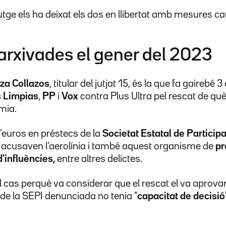
utge els ha deixat els dos en llibertat amb mesures ca
arxivades el gener del 2023
za Collazos
, titular del jutjat 15, és la que fa gairebé 
 Limpias
,
PP
i
Vox
contra Plus Ultra pel rescat de què
mia.
'euros en préstecs de la
Societat Estatal de Particip
s acusaven l'aerolínia i també aquest organisme de
pr
d'influències,
entre altres delictes.
l cas perquè va considerar que el rescat el va aprovar
 de la SEPI denunciada no tenia "
capacitat de decisió