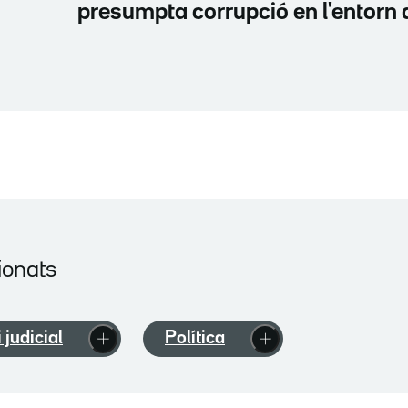
presumpta corrupció en l'entorn
ionats
i judicial
Política