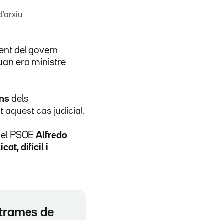
d'arxiu
dent del govern
uan era ministre
ons
dels
 aquest cas judicial.
 del PSOE
Alfredo
cat, difícil i
 trames de