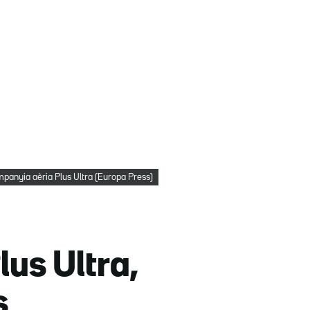
ompanyia aèria Plus Ultra (Europa Press)
lus Ultra,
s