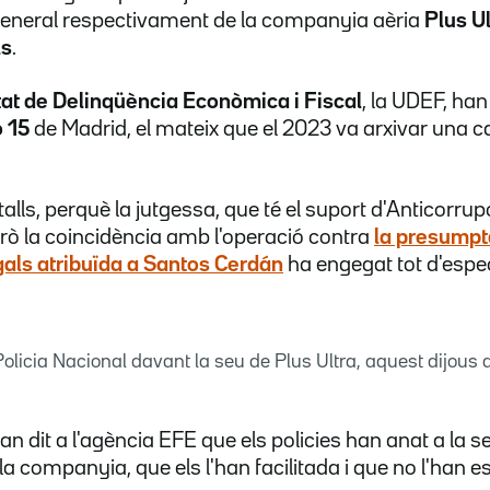
r general respectivament de la companyia aèria
Plus Ul
ls
.
tat de Delinqüència Econòmica i Fiscal
, la UDEF, han
ó 15
de Madrid, el mateix que el 2023 va arxivar una c
alls, perquè la jutgessa, que té el suport d'Anticorrup
erò la coincidència amb l'operació contra
la presumpt
gals atribuïda a
Santos Cerdán
ha engegat tot d'espe
Policia Nacional davant la seu de Plus Ultra, aquest dijous 
an dit a l'agència EFE que els policies han anat a la 
la companyia, que els l'han facilitada i que no l'han e