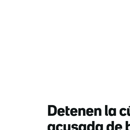
Detenen la cú
acusada de b