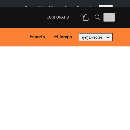
Més
ment agost
Fundació Mas Miró
eBay
Perpinyà
CORPORATIU
Esports
El Temps
Directes