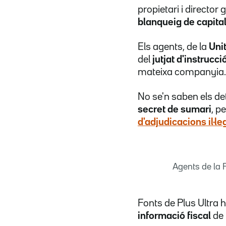
propietari i directo
blanqueig de capita
Els agents, de la
Uni
del
jutjat d'instrucci
mateixa companyia.
No se'n saben els det
secret de sumari
, p
d'adjudicacions il·le
Agents de la 
Fonts de Plus Ultra h
informació fiscal
de 