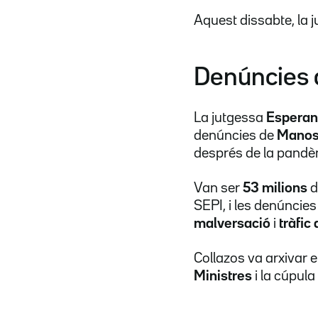
Aquest dissabte, la j
Denúncies 
La jutgessa
Esperan
denúncies de
Manos
després de la pandè
Van ser
53 milions
d
SEPI, i les denúncie
malversació
i
tràfic 
Collazos va arxivar e
Ministres
i la cúpula