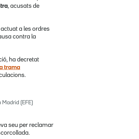
tra
, acusats de
 actuat a les ordres
ausa contra la
ció, ha decretat
a trama
culacions.
a Madrid (EFE)
seva seu per reclamar
scorcollada.