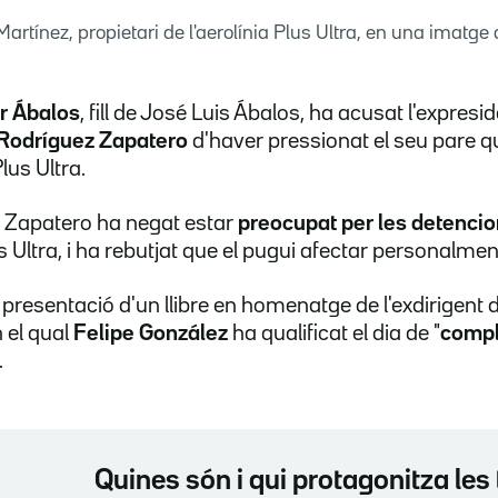
Martínez, propietari de l'aerolínia Plus Ultra, en una imatge 
r Ábalos
, fill de José Luis Ábalos, ha acusat l'expresi
 Rodríguez Zapatero
d'haver pressionat el seu pare q
lus Ultra.
it Zapatero ha negat estar
preocupat per les detenci
Ultra, i ha rebutjat que el pugui afectar personalment
e presentació d'un llibre en homenatge de l'exdirigent
n el qual
Felipe González
ha qualificat el dia de "
compli
.
Quines són i qui protagonitza les