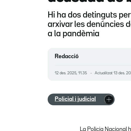
Hi ha dos detinguts pe
arxivar les denúncies d
a la pandèmia
Redacció
12 des. 2025, 11.35
Actualitzat
13 des. 20
Policial i judicial
La Policia Nacional 