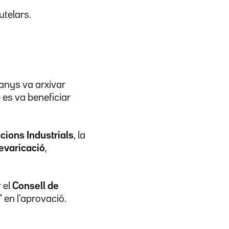
utelars.
3 anys va arxivar
 es va beneficiar
acions Industrials
, la
evaricació
,
 el
Consell de
" en l'aprovació.