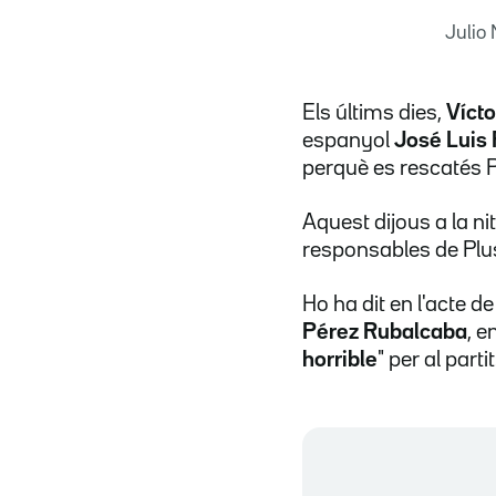
Julio 
Els últims dies,
Vícto
espanyol
José Luis
perquè es rescatés P
Aquest dijous a la n
responsables de Plus 
Ho ha dit en l'acte d
Pérez Rubalcaba
, e
horrible
" per al partit