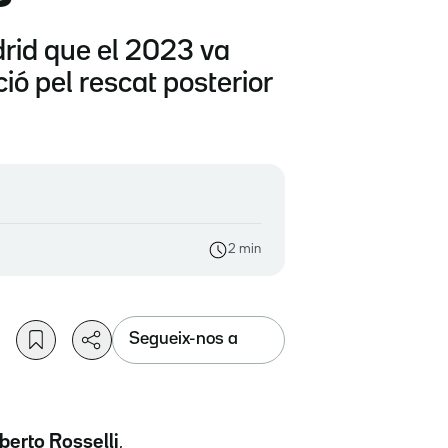
drid que el 2023 va
ió pel rescat posterior
2 min
Segueix-nos a
berto Rosselli
,