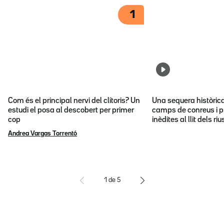
1
Com és el principal nervi del clítoris? Un
Una sequera històric
estudi el posa al descobert per primer
camps de conreus i p
cop
inèdites al llit dels riu
Andrea Vargas Torrentó
1
de
5