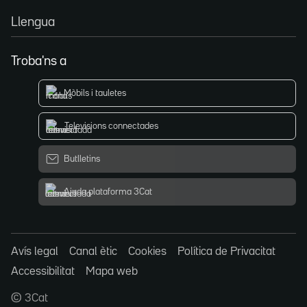
Llengua
Troba'ns a
Mòbils i tauletes
Televisions connectades
Butlletins
Ajuda plataforma 3Cat
Avís legal
Canal ètic
Cookies
Política de Privacitat
Accessibilitat
Mapa web
© 3Cat