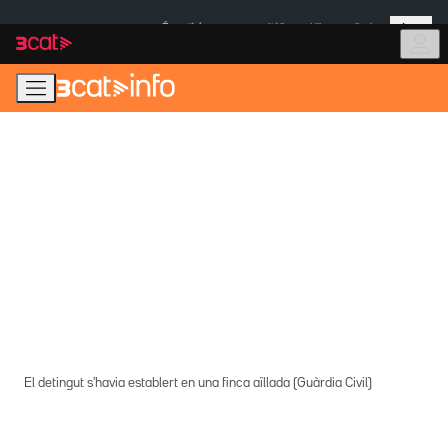
Anar
Anar
Més
a
al
És notícia:
Itàlia
Ulleres eclipsi
la
contingut
navegació
principal
El detingut s'havia establert en una finca aïllada (Guàrdia Civil)