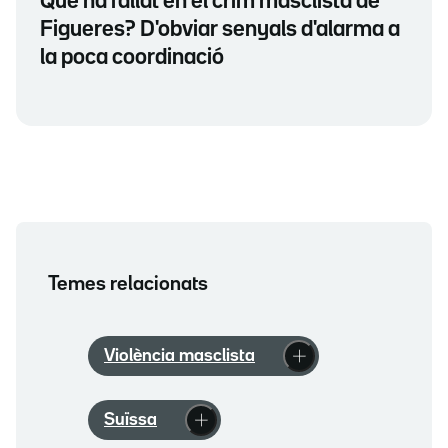
Què ha fallat en el crim masclista de
Figueres? D'obviar senyals d'alarma a
la poca coordinació
Temes relacionats
Violència masclista
Suïssa