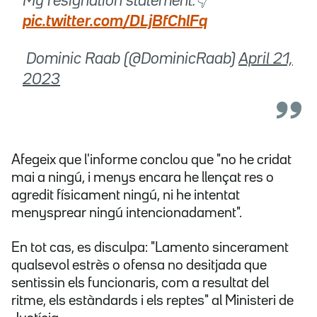
My resignation statement.👇
pic.twitter.com/DLjBfChlFq
 Dominic Raab (@DominicRaab)
April 21,
2023
Afegeix que l'informe conclou que "no he cridat
mai a ningú, i menys encara he llençat res o
agredit físicament ningú, ni he intentat
menysprear ningú intencionadament".
En tot cas, es disculpa: "Lamento sincerament
qualsevol estrès o ofensa no desitjada que
sentissin els funcionaris, com a resultat del
ritme, els estàndards i els reptes" al Ministeri de