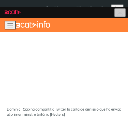
Anar
Anar
Més
a
al
És notícia:
Itàlia
Ulleres eclipsi
la
contingut
navegació
principal
Dominic Raab ha compartit a Twitter la carta de dimissió que ha enviat
al primer ministre britànic (Reuters)