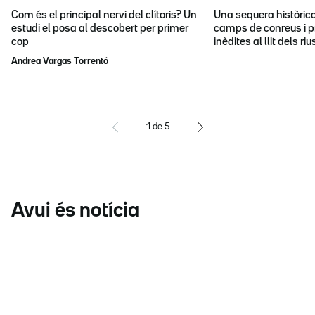
Com és el principal nervi del clítoris? Un
Una sequera històric
estudi el posa al descobert per primer
camps de conreus i p
cop
inèdites al llit dels riu
Andrea Vargas Torrentó
1
de
5
Avui és notícia