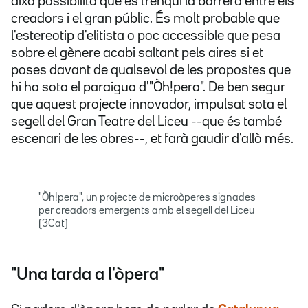
això possibilita que es trenqui la barrera entre els
creadors i el gran públic. És molt probable que
l'estereotip d'elitista o poc accessible que pesa
sobre el gènere acabi saltant pels aires si et
poses davant de qualsevol de les propostes que
hi ha sota el paraigua d'"Òh!pera". De ben segur
que aquest projecte innovador, impulsat sota el
segell del Gran Teatre del Liceu --que és també
escenari de les obres--, et farà gaudir d'allò més.
"Òh!pera", un projecte de microòperes signades
per creadors emergents amb el segell del Liceu
(3Cat)
"Una tarda a l'òpera"