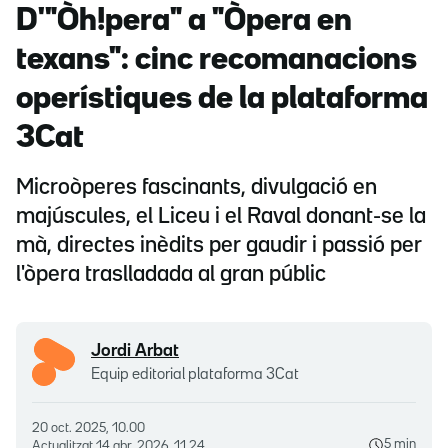
D'"Òh!pera" a "Òpera en
texans": cinc recomanacions
operístiques de la plataforma
3Cat
Microòperes fascinants, divulgació en
majúscules, el Liceu i el Raval donant-se la
mà, directes inèdits per gaudir i passió per
l'òpera traslladada al gran públic
Jordi Arbat
Equip editorial plataforma 3Cat
20 oct. 2025, 10.00
5 min
Actualitzat
14 abr. 2026, 11.24