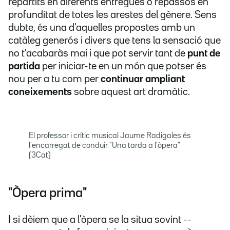
repartits en diferents entregues o repassos en
profunditat de totes les arestes del gènere. Sens
dubte, és una d'aquelles propostes amb un
catàleg generós i divers que tens la sensació que
no t'acabaràs mai i que pot servir tant de
punt de
partida
per iniciar-te en un món que potser és
nou per a tu com per
continuar ampliant
coneixements
sobre aquest art dramàtic.
El professor i crític musical Jaume Radigales és
l'encarregat de conduir "Una tarda a l'òpera"
(3Cat)
"Òpera prima"
I si dèiem que a l'òpera se la situa sovint --