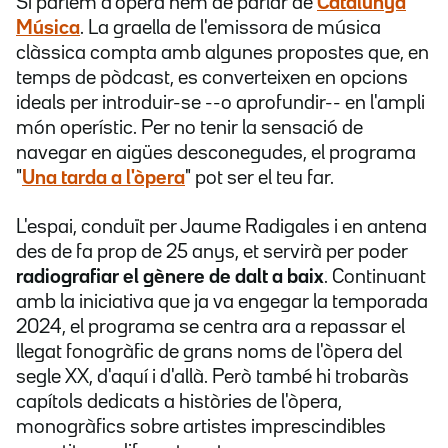
Si parlem d'òpera hem de parlar de
Catalunya
Música
. La graella de l'emissora de música
clàssica compta amb algunes propostes que, en
temps de pòdcast, es converteixen en opcions
ideals per introduir-se --o aprofundir-- en l'ampli
món operístic. Per no tenir la sensació de
navegar en aigües desconegudes, el programa
"
Una tarda a l'òpera
" pot ser el teu far.
L'espai, conduït per Jaume Radigales i en antena
des de fa prop de 25 anys, et servirà per poder
radiografiar el gènere de dalt a baix
. Continuant
amb la iniciativa que ja va engegar la temporada
2024, el programa se centra ara a repassar el
llegat fonogràfic de grans noms de l'òpera del
segle XX, d'aquí i d'allà. Però també hi trobaràs
capítols dedicats a històries de l'òpera,
monogràfics sobre artistes imprescindibles