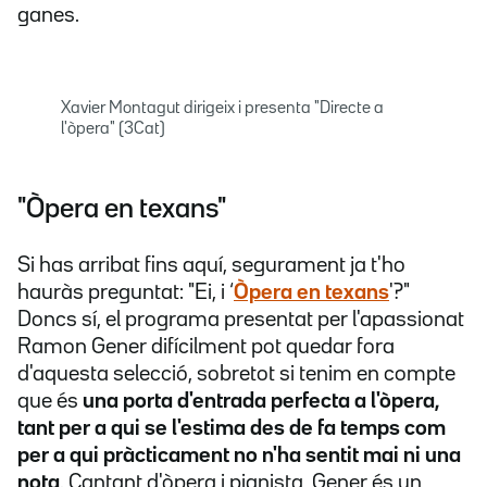
ganes.
Xavier Montagut dirigeix i presenta "Directe a
l'òpera" (3Cat)
"Òpera en texans"
Si has arribat fins aquí, segurament ja t'ho
hauràs preguntat: "Ei, i ‘
Òpera en texans
'?"
Doncs sí, el programa presentat per l'apassionat
Ramon Gener difícilment pot quedar fora
d'aquesta selecció, sobretot si tenim en compte
que és
una porta d'entrada perfecta a l'òpera,
tant per a qui se l'estima des de fa temps com
per a qui pràcticament no n'ha sentit mai ni una
nota
. Cantant d'òpera i pianista, Gener és un