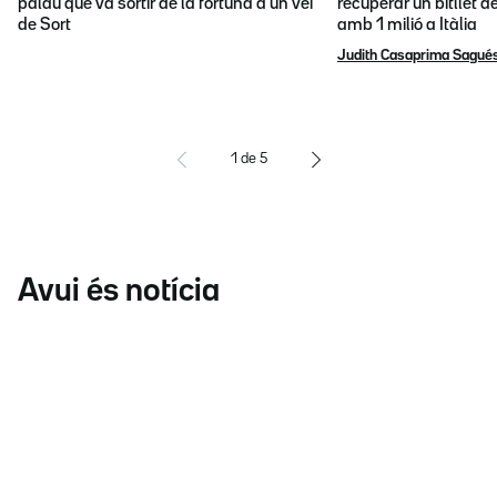
palau que va sortir de la fortuna d'un veí
recuperar un bitllet d
de Sort
amb 1 milió a Itàlia
Judith Casaprima Sagué
1
de
5
Avui és notícia