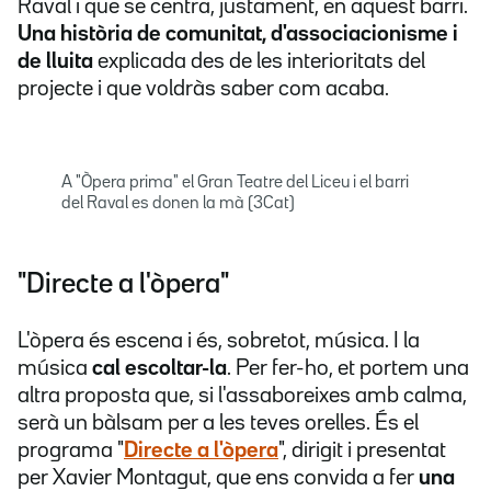
Raval i que se centra, justament, en aquest barri.
Una història de comunitat, d'associacionisme i
de lluita
explicada des de les interioritats del
projecte i que voldràs saber com acaba.
A "Òpera prima" el Gran Teatre del Liceu i el barri
del Raval es donen la mà (3Cat)
"Directe a l'òpera"
L'òpera és escena i és, sobretot, música. I la
música
cal escoltar-la
. Per fer-ho, et portem una
altra proposta que, si l'assaboreixes amb calma,
serà un bàlsam per a les teves orelles. És el
programa "
Directe a l'òpera
", dirigit i presentat
per Xavier Montagut, que ens convida a fer
una