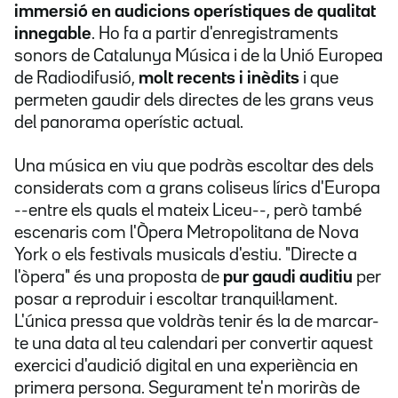
immersió en audicions operístiques de qualitat
innegable
. Ho fa a partir d'enregistraments
sonors de Catalunya Música i de la Unió Europea
de Radiodifusió,
molt recents i inèdits
i que
permeten gaudir dels directes de les grans veus
del panorama operístic actual.
Una música en viu que podràs escoltar des dels
considerats com a grans coliseus lírics d'Europa
--entre els quals el mateix Liceu--, però també
escenaris com l'Òpera Metropolitana de Nova
York o els festivals musicals d'estiu. "Directe a
l'òpera" és una proposta de
pur gaudi auditiu
per
posar a reproduir i escoltar tranquil·lament.
L'única pressa que voldràs tenir és la de marcar-
te una data al teu calendari per convertir aquest
exercici d'audició digital en una experiència en
primera persona. Segurament te'n moriràs de