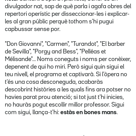
divulgador nat, sap de què parla i agafa obres del
repertori operístic per disseccionar-les i explicar-
les al gran públic perquè tothom s'hi pugui
capbussar sense por.
"Don Giovanni", "Carmen", "Turandot", "El barber
de Sevilla", "Porgy and Bess", "Pelléas et
Mélisande"... Noms coneguts i noms per conèixer,
depenent de qui ho miri. Però sigui quin sigui el
teu nivell, el programa et captivarà. Si l'òpera no
t'és una cosa desconeguda, acabaràs
descobrint històries a les quals fins ara potser no
havies parat prou atenció; si tot just t'hi inicies,
no hauràs pogut escollir millor professor. Sigui
com sigui, llança-t'hi:
estàs en bones mans
.