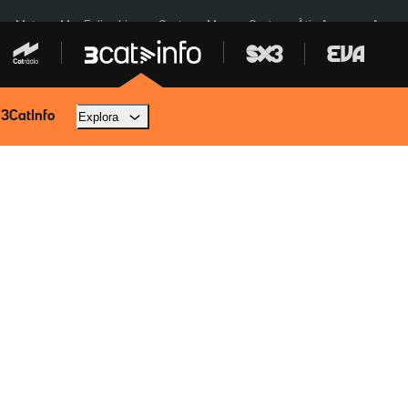
a a Meta
Mor Felipe Lipe
Ceuta
Menors Ceuta
Àtic Ayuso
Aparca
 3CatInfo
Explora