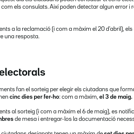
 com els consulats. Així poden detectar algun error i
ents a la reclamació (i com a màxim el 20 d'abril), el
re una resposta.
electorals
ments fan el sorteig per elegir els ciutadans que form
enen
cinc dies per fer-ho
: com a màxim,
el 3 de maig.
ents al sorteig (i com a màxim el 6 de maig), es notifi
mbres
de mesa i entregar-los la documentació necess
ls ciutadans designats tenen un màxim de
set dies pe