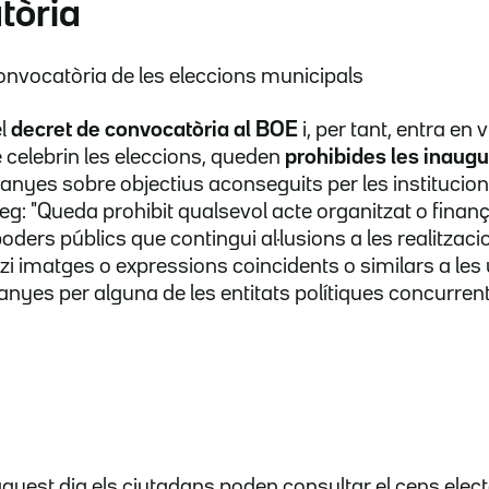
tòria
onvocatòria de les eleccions municipals
el
decret de convocatòria al BOE
i, per tant, entra en 
 celebrin les eleccions, queden
prohibides les inaug
yes sobre objectius aconseguits per les institucions
g: "Queda prohibit qualsevol acte organitzat o finanç
oders públics que contingui al·lusions a les realitzacio
itzi imatges o expressions coincidents o similars a les 
yes per alguna de les entitats polítiques concurrents
'aquest dia els ciutadans poden consultar el cens elec