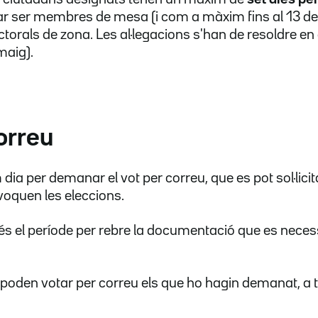
ar ser membres de mesa (i com a màxim fins al 13 de
ctorals de zona. Les al·legacions s'han de resoldre en 
maig).
correu
m dia per demanar el vot per correu, que es pot sol·lici
quen les eleccions.
és el període per rebre la documentació que es neces
poden votar per correu els que ho hagin demanat, a 