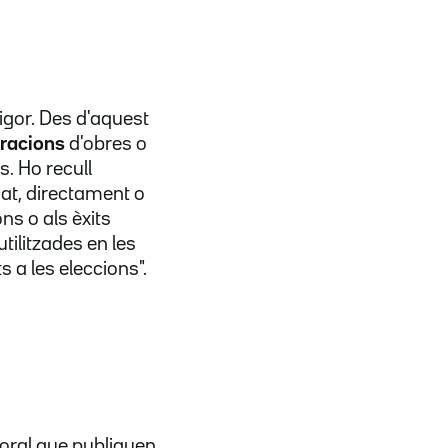
vigor. Des d'aquest
uracions
d'obres o
. Ho recull
at, directament o
ns o als èxits
utilitzades en les
 a les eleccions".
toral que publiquen