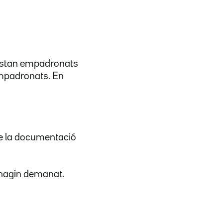
o estan empadronats
 empadronats. En
e la documentació
 hagin demanat.