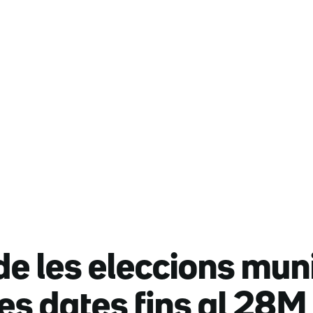
de les eleccions mun
les dates fins al 28M