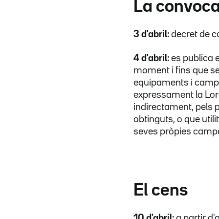
La convoca
3 d'abril:
decret de c
4 d'abril:
es publica 
moment i fins que se
equipaments i campan
expressament la Lore
indirectament, pels p
obtinguts, o que util
seves pròpies campan
El cens
10 d'abril:
a partir d