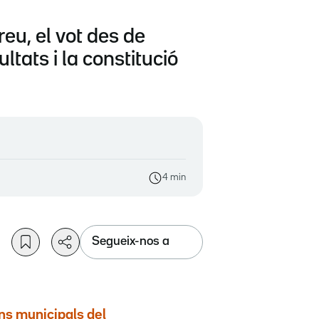
reu, el vot des de
ltats i la constitució
4 min
Segueix-nos a
ns municipals del