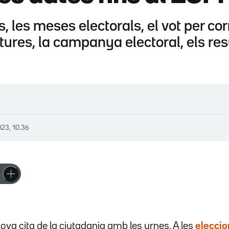
, les meses electorals, el vot per cor
tures, la campanya electoral, els resu
023, 10.36
nova cita de la ciutadania amb les urnes. A les
eleccio