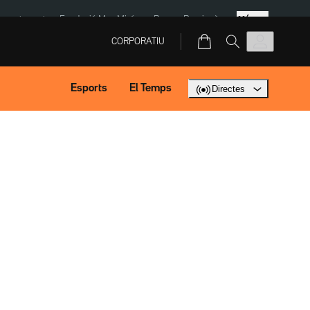
Més
ment agost
Fundació Mas Miró
eBay
Perpinyà
CORPORATIU
Esports
El Temps
Directes