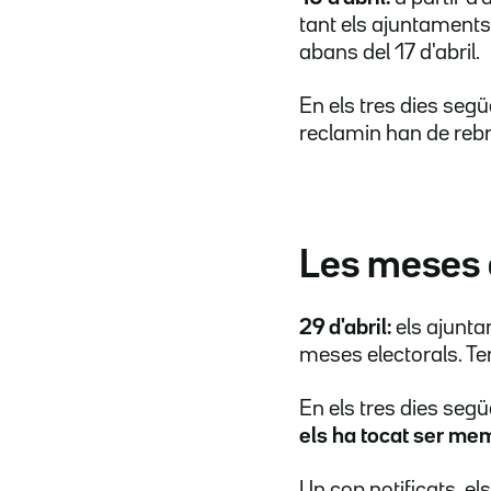
tant els ajuntaments
abans del 17 d'abril.
En els tres dies segü
reclamin han de reb
Les meses 
29 d'abril:
els ajunta
meses electorals. T
En els tres dies segü
els ha tocat ser me
Un cop notificats, e