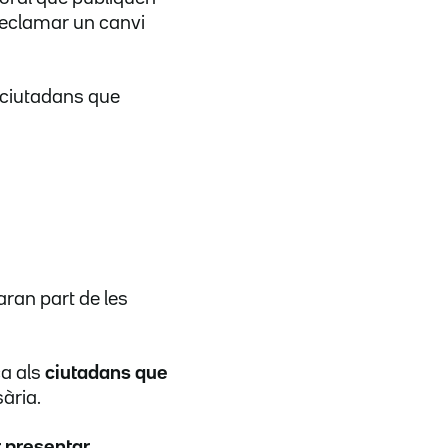
 reclamar un canvi
s ciutadans que
aran part de les
ca als
ciutadans que
ària.
r presentar