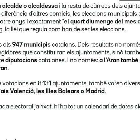
 alcalde o alcaldessa
i la resta de càrrecs dels ajun
diferència d'altres comicis, les eleccions municipals e
tre anys i exactament "
el quart diumenge del mes 
eg, la llei que regula com han de ser les eleccions.
s als
947 municipis
catalans. Dels resultats no només
egidores que constituiran els ajuntaments, sinó tamb
tre
diputacions
catalanes. I no només:
a l'Aran també
ran
.
 votacions en 8.131 ajuntaments, també voten diver
aís Valencià, les Illes Balears o Madrid
.
da electoral ja fixat, hi ha tot un calendari de dates cl