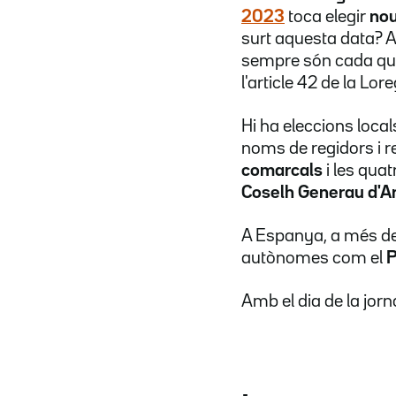
2023
toca elegir
nou
surt aquesta data? A 
sempre són cada qua
l'article 42 de la Lor
Hi ha eleccions local
noms de regidors i r
comarcals
i les qua
Coselh Generau d'A
A Espanya, a més de
autònomes com el
P
Amb el dia de la jorna