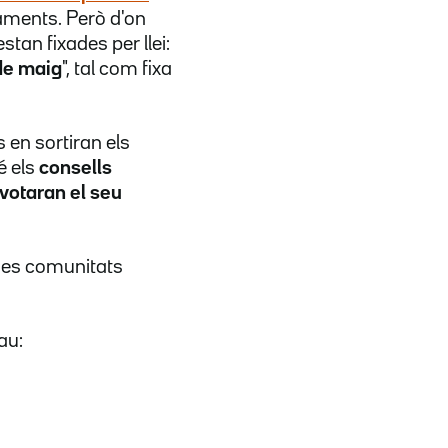
taments. Però d'on
stan fixades per llei:
de maig
", tal com fixa
 en sortiran els
é els
consells
 votaran el seu
ses comunitats
au: