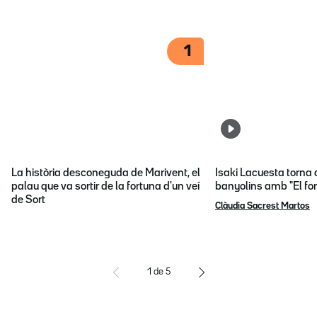
1
La història desconeguda de Marivent, el
Isaki Lacuesta torna 
palau que va sortir de la fortuna d'un veí
banyolins amb "El fon
de Sort
Clàudia Sacrest Martos
1
de
5