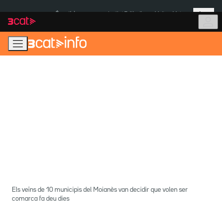
Anar
Anar
Més
a
al
És notícia:
Institut Tailàndia
Multa a Meta
la
contingut
navegació
principal
Els veïns de 10 municipis del Moianès van decidir que volen ser
comarca fa deu dies