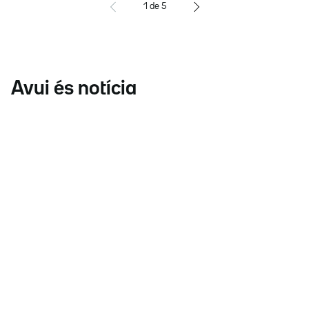
1
de
5
Avui és notícia