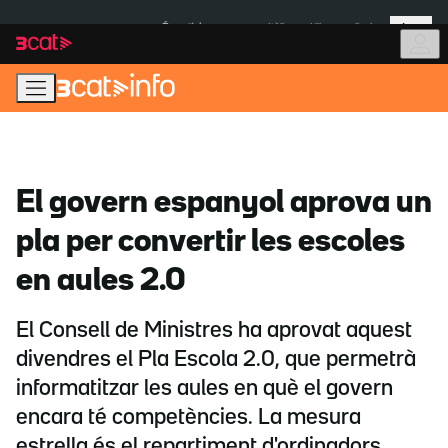
Anar
Anar
Més
a
al
És notícia:
Itàlia
Ulleres eclipsi
la
contingut
navegació
principal
El govern espanyol aprova un
pla per convertir les escoles
en aules 2.0
El Consell de Ministres ha aprovat aquest
divendres el Pla Escola 2.0, que permetrà
informatitzar les aules en què el govern
encara té competències. La mesura
estrella és el repartiment d'ordinadors