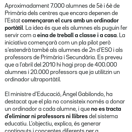
Aproximadament 7.000 alumnes de 5è i 6è de
Primària dels centres que encara depenen de
l'Estat
començaran el curs amb un ordinador
portàtil
. La idea és que els alumnes els puguin fer
servir com a
eina de treball a classe i a casa
. La
iniciativa començarà com un pla pilot però
s'estendrà també als alumnes de 2n d'ESO i als
professors de Primària i Secundària. Es preveu
que a l'abril del 2010 hi hagi prop de 400.000
alumnes i 20.000 professors que ja utilitzin un
ordinador ultraportàtil.
El ministre d'Educació, Ángel Gabilondo, ha
destacat que el pla no consisteix només a donar
un ordinador a cada alumne, i que
no es tracta
d'eliminar ni professors ni llibres
del sistema
educatiu. L'objectiu, explica, és generar
continguts i conceptes diferents per a