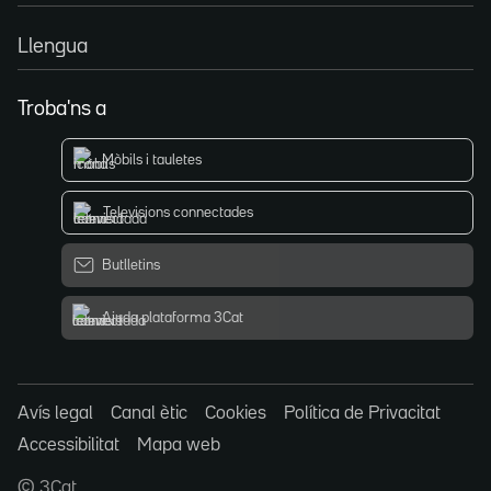
Llengua
Troba'ns a
Mòbils i tauletes
Televisions connectades
Butlletins
Ajuda plataforma 3Cat
Avís legal
Canal ètic
Cookies
Política de Privacitat
Accessibilitat
Mapa web
© 3Cat