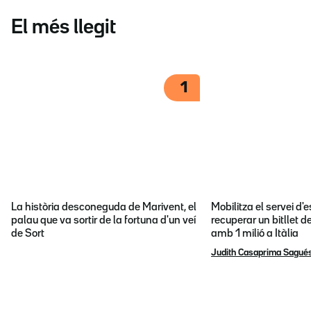
El més llegit
1
La història desconeguda de Marivent, el
Mobilitza el servei d
palau que va sortir de la fortuna d'un veí
recuperar un bitllet d
de Sort
amb 1 milió a Itàlia
Judith Casaprima Sagué