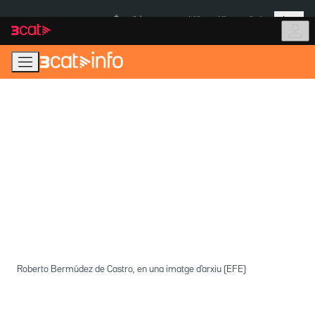
Anar
Anar
Més
a
al
És notícia:
Itàlia
Ulleres eclipsi
la
contingut
navegació
principal
Roberto Bermúdez de Castro, en una imatge d'arxiu (EFE)