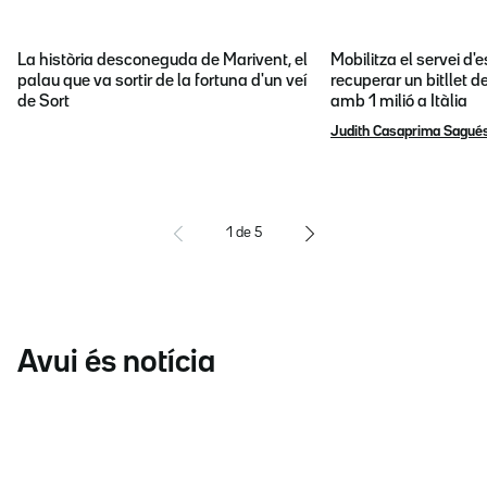
La història desconeguda de Marivent, el
Mobilitza el servei d
palau que va sortir de la fortuna d'un veí
recuperar un bitllet d
de Sort
amb 1 milió a Itàlia
Judith Casaprima Sagué
1
de
5
Avui és notícia