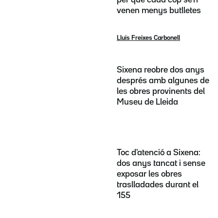
per què cada cop se'n
venen menys butlletes
Lluís Freixes Carbonell
Sixena reobre dos anys
després amb algunes de
les obres provinents del
Museu de Lleida
Toc d'atenció a Sixena:
dos anys tancat i sense
exposar les obres
traslladades durant el
155