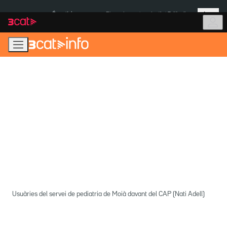
Anar
Anar
Més
a
al
És notícia:
Pluges Inuncat
Institut Tailàndia
la
contingut
navegació
principal
Usuàries del servei de pediatria de Moià davant del CAP (Nati Adell)