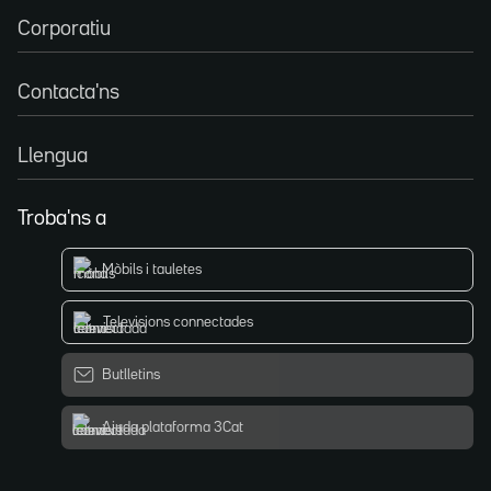
Corporatiu
Contacta'ns
Llengua
Troba'ns a
Mòbils i tauletes
Televisions connectades
Butlletins
Ajuda plataforma 3Cat