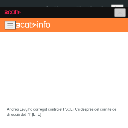
Anar
Anar
Més
a
al
És notícia:
Itàlia
Ulleres eclipsi
la
contingut
navegació
principal
Andrea Levy ha carregat contra el PSOE i C's després del comitè de
direcció del PP (EFE)