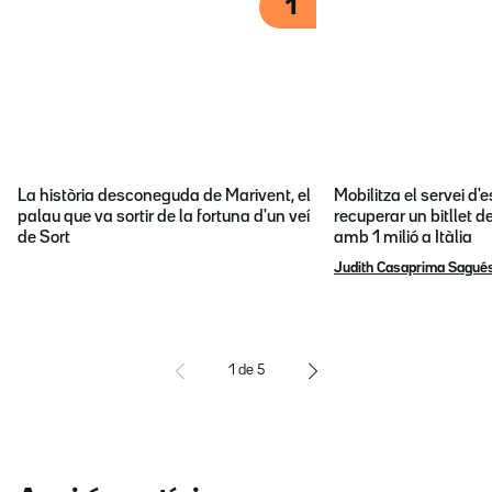
1
La història desconeguda de Marivent, el
Mobilitza el servei d
palau que va sortir de la fortuna d'un veí
recuperar un bitllet d
de Sort
amb 1 milió a Itàlia
Judith Casaprima Sagué
1
de
5