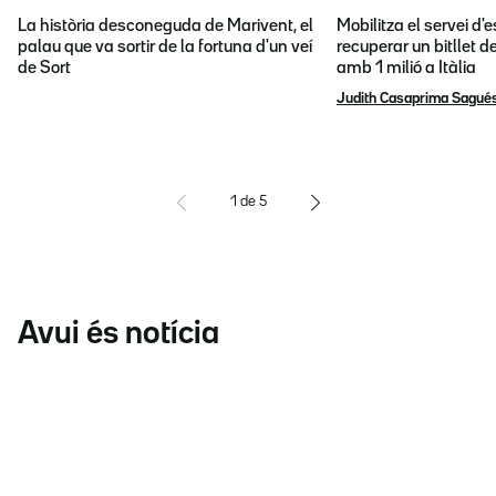
La història desconeguda de Marivent, el
Mobilitza el servei d
palau que va sortir de la fortuna d'un veí
recuperar un bitllet d
de Sort
amb 1 milió a Itàlia
Judith Casaprima Sagué
1
de
5
Avui és notícia