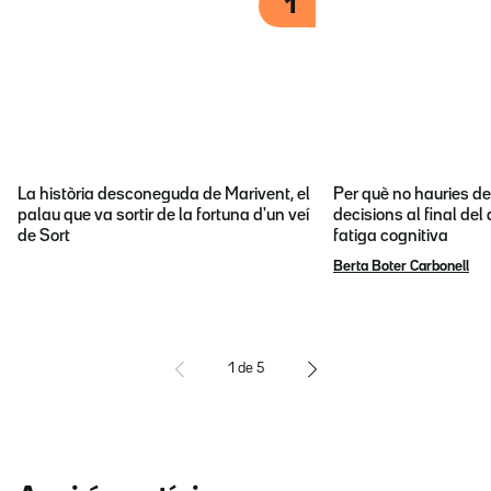
1
La història desconeguda de Marivent, el
Per què no hauries d
palau que va sortir de la fortuna d'un veí
decisions al final del
de Sort
fatiga cognitiva
Berta Boter Carbonell
1
de
5