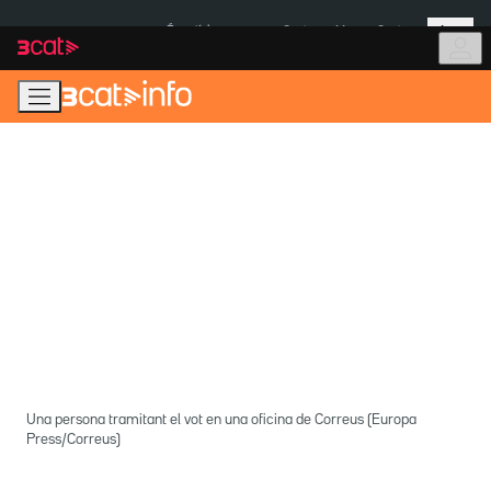
Anar
Anar
Més
a
al
És notícia:
Ceuta
Menors Ceuta
la
contingut
navegació
principal
Una persona tramitant el vot en una oficina de Correus (Europa
Press/Correus)