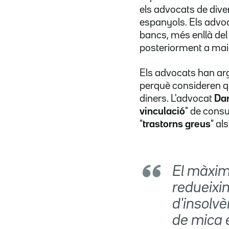
els advocats de dive
espanyols. Els advo
bancs, més enllà del l
posteriorment a mai
Els advocats han arg
perquè consideren que
diners. L'advocat
Dan
vinculació
" de consu
"
trastorns greus
" al
El màxim 
redueixin
d'insolv
de mica 