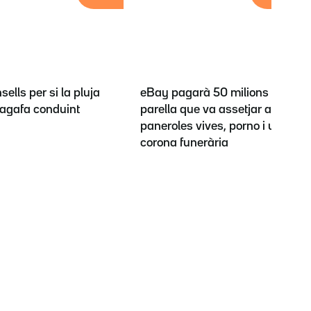
sells per si la pluja
eBay pagarà 50 milions a la
t'agafa conduint
parella que va assetjar amb
paneroles vives, porno i una
corona funerària