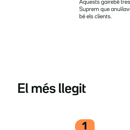
Aquests gairebé tres 
Suprem que anul·lava
bé els clients.
El més llegit
1