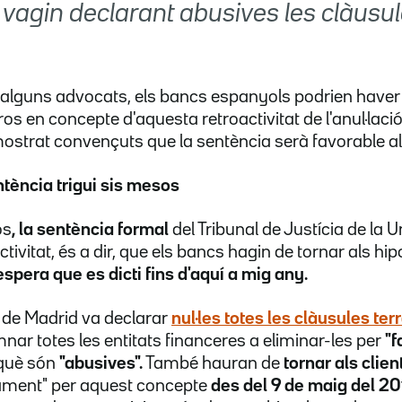
 vagin declarant abusives les clàusul
alguns advocats, els bancs espanyols podrien haver d
os en concepte d'aquesta retroactivitat de l'anul·laci
ostrat convençuts que la sentència serà favorable a
tència trigui sis mesos
os
, la sentència formal
del Tribunal de Justícia de la 
ctivitat, és a dir, que els bancs hagin de tornar als hip
espera que es dicti fins d'aquí a mig any.
t de Madrid va declarar
nul·les totes les clàusules te
ar totes les entitats financeres a eliminar-les per
"f
rquè són
"abusives".
També hauran de
tornar als clien
ament" per aquest concepte
des del 9 de maig del 2