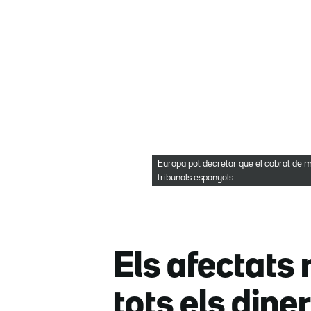
Europa pot decretar que el cobrat de mé
tribunals espanyols
Els afectats 
tots els dine