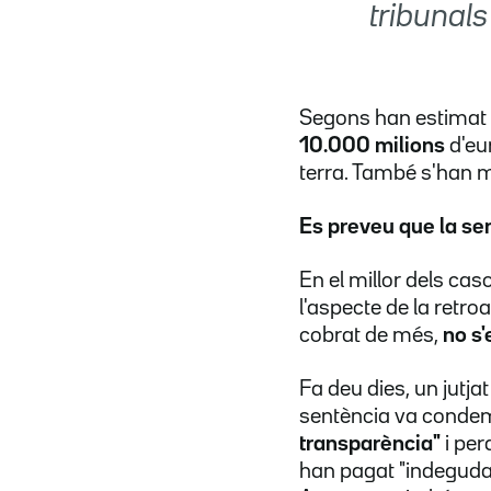
tribunals
Segons han estimat 
10.000 milions
d'eur
terra. També s'han m
Es preveu que la sen
En el millor dels cas
l'aspecte de la retroa
cobrat de més,
no s'
Fa deu dies, un jutja
sentència va condemn
transparència"
i pe
han pagat "indegud