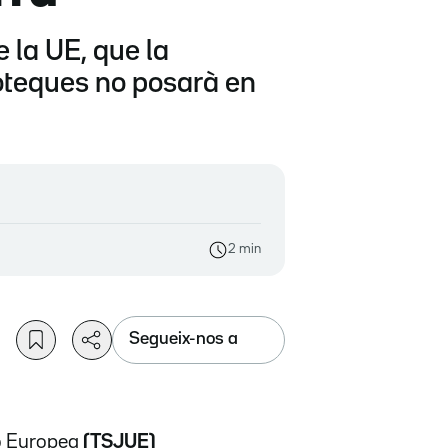
 la UE, que la
ipoteques no posarà en
2 min
Segueix-nos a
ió Europea
(TSJUE)