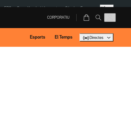
Més
ERC
SpaceX
Isaki Lacuesta
Sánchez Europa
CORPORATIU
Esports
El Temps
Directes