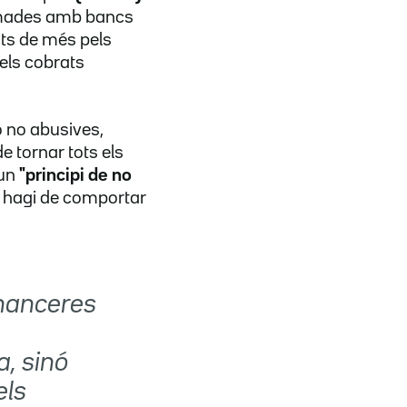
irmades amb bancs
ts de més pels
els cobrats
o no abusives,
de tornar tots els
 un
"principi de no
s hagi de comportar
inanceres
, sinó
els