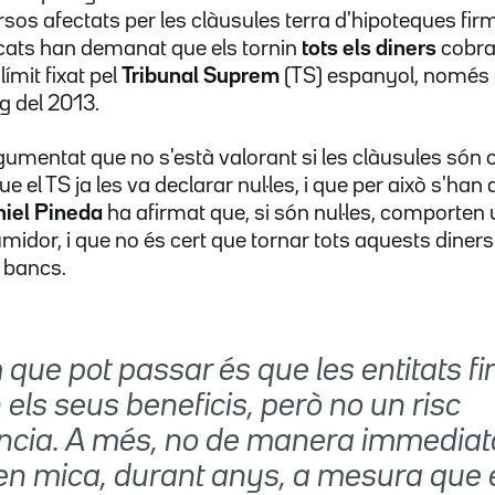
rsos afectats per les clàusules terra d'hipoteques f
cats han demanat que els tornin
tots els diners
cobra
ímit fixat pel
Tribunal Suprem
(TS) espanyol, només 
g del 2013.
umentat que no s'està valorant si les clàusules són 
 el TS ja les va declarar nul·les, i que per això s'han 
iel Pineda
ha afirmat que, si són nul·les, comporten
midor, i que no és cert que tornar tots aquests diner
s bancs.
que pot passar és que les entitats f
 els seus beneficis, però no un risc
ència. A més, no de manera immediata
en mica, durant anys, a mesura que 