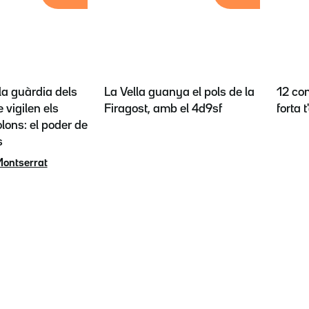
la guàrdia dels
La Vella guanya el pols de la
12 con
 vigilen els
Firagost, amb el 4d9sf
forta 
lons: el poder de
s
Montserrat