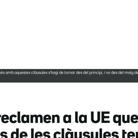
s amb aquestes clàusules s'hagi de tornar des del principi, i no des del maig de
reclamen a la UE que
rs de les clàusules te