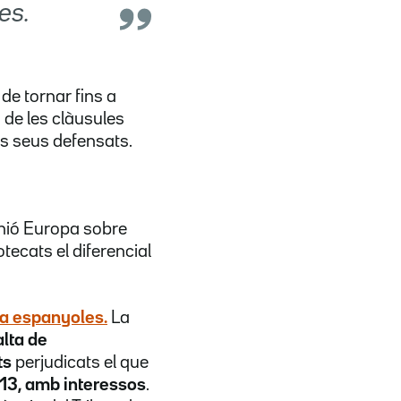
es.
e tornar fins a
ó de les clàusules
ls seus defensats.
Unió Europa sobre
otecats el diferencial
rra espanyoles.
La
alta de
ts
perjudicats el que
013, amb interessos
.