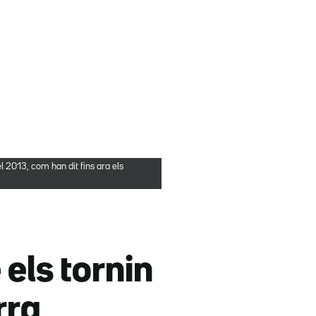
l 2013, com han dit fins ara els
 els tornin
rra