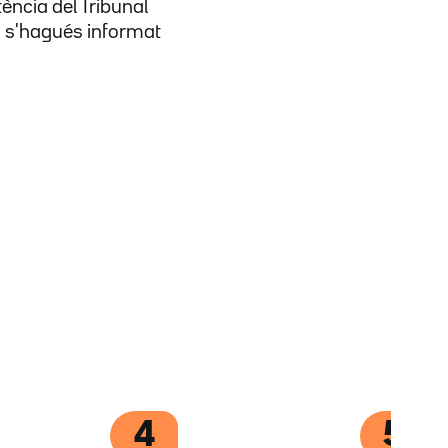
ència del Tribunal
o s'hagués informat
4
5