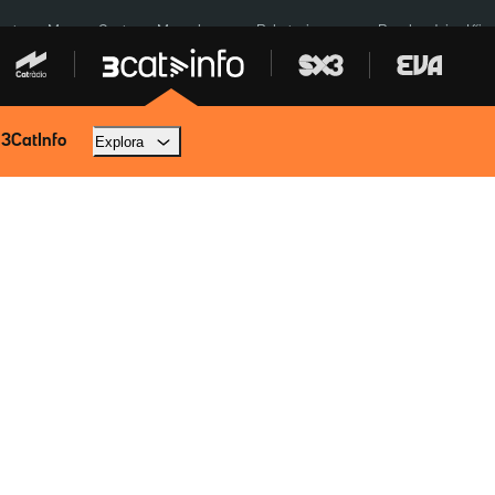
euta
Menors Ceuta
Mercabarna
Robatoris coure
Bombardejos Kíiv
 3CatInfo
Explora