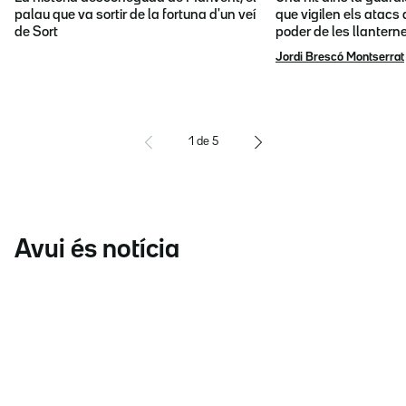
palau que va sortir de la fortuna d'un veí
que vigilen els atacs 
de Sort
poder de les llantern
Jordi Brescó Montserrat
1
de
5
Avui és notícia