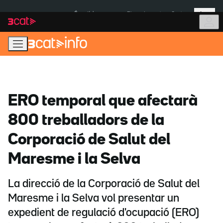
Anar
Anar
Més
a
al
És notícia:
Pluges Inuncat
Ceuta
la
contingut
navegació
principal
ERO temporal que afectarà
800 treballadors de la
Corporació de Salut del
Maresme i la Selva
La direcció de la Corporació de Salut del
Maresme i la Selva vol presentar un
expedient de regulació d'ocupació (ERO)