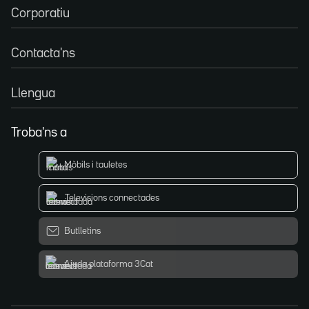
Corporatiu
Contacta'ns
Llengua
Troba'ns a
Mòbils i tauletes
Televisions connectades
Butlletins
Ajuda plataforma 3Cat