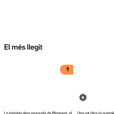
El més llegit
1
La història desconeguda de Marivent, el
Una nit dins la guàrd