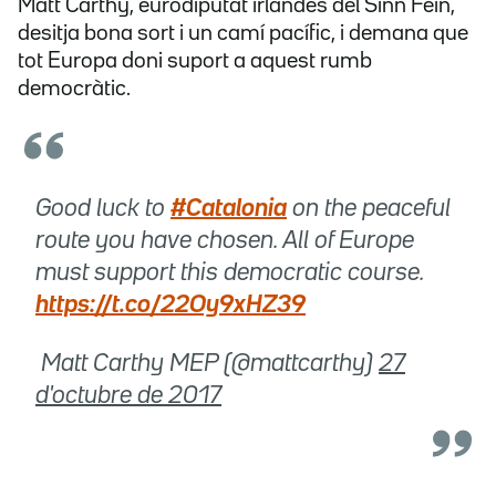
Matt Carthy, eurodiputat irlandès del Sinn Féin,
desitja bona sort i un camí pacífic, i demana que
tot Europa doni suport a aquest rumb
democràtic.
Good luck to
#Catalonia
on the peaceful
route you have chosen. All of Europe
must support this democratic course.
https://t.co/22Oy9xHZ39
 Matt Carthy MEP (@mattcarthy)
27
d'octubre de 2017