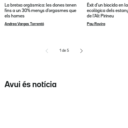
La bretxa orgàsmica: les dones tenen
Èxit d'un biocida en l
fins a un 30% menys d'orgasmes que
ecològica dels estany
els homes
de l'Alt Pirineu
Andrea Vargas Torrentó
Pau Rovira
1
de
5
Avui és notícia