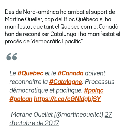
Des de Nord-amèrica ha arribat el suport de
Martine Ouellet, cap del Bloc Québecois, ha
manifestat que tant el Quebec com el Canadà
han de reconèixer Catalunya i ha manifestat el
procés de "democràtic i pacífic".
Le
#Quebec
et le
#Canada
doivent
reconnaître la
#Catalogne
. Processus
démocratique et pacifique.
#polqc
#polcan
https://t.co/cGNldgbjSY
 Martine Ouellet (@martineouellet)
27
d'octubre de 2017