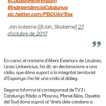
#CatalanReferendum
#IndependenciaCatalunya
pic.twitter.com/PBDU6V1fpx
 Jan koberne (@Jan_Skoberne)
27
d'octubre de 2017
En canvi, el ministre d'Afers Exteriors de Lituània,
Linas Linkevicius, ha dit, en declaracions a una
ràdio, que dóna suport a la integritat territorial
d'Espanya i ha fet una crida al diàleg.
Segons informa el corresponsal de TV3 i
Catalunya Ràdio a Moscou, Manel Alias, Ossètia
del Sud dona suprot al "drets dels catalans a