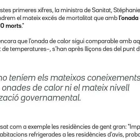
es primeres xifres, la ministra de Sanitat, Stéphanie R
ndrem el mateix excés de mortalitat que amb
l'onada
00 morts
."
ncara que l'onada de calor sigui comparable amb aquell
t de temperatures–, s'han après lliçons des del punt de
no teníem els mateixos coneixement
 onades de calor ni el mateix nivell
tzació governamental.
osat com a exemple les residències de gent gran: "I
 habitacions refrigerades a les residències d'avis, p