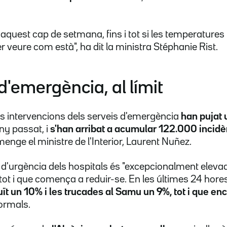
aquest cap de setmana, fins i tot si les temperatures 
per veure com està", ha dit la ministra Stéphanie Rist.
 d'emergència, al límit
les intervencions dels serveis d'emergència
han pujat
ny passat, i
s'han arribat a acumular 122.000 incid
enge el ministre de l'Interior, Laurent Nuñez.
is d'urgència dels hospitals és "excepcionalment elevad
ot i que comença a reduir-se. En les últimes 24 hore
ït un 10% i les trucades al Samu un 9%, tot i que enc
ormals.