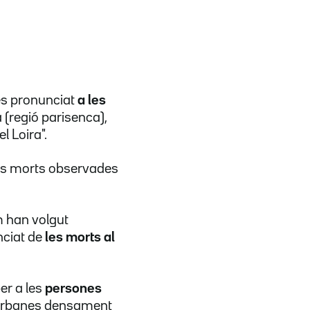
és pronunciat
a les
a (regió parisenca),
l Loira".
les morts observades
m han volgut
nciat de
les morts al
er a les
persones
es urbanes densament