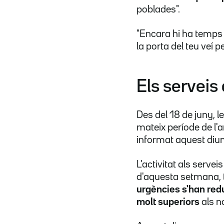
poblades".
"Encara hi ha temps 
la porta del teu veí 
Els serveis
Des del 18 de juny, 
mateix període de l'a
informat aquest dium
L'activitat als serve
d'aquesta setmana, t
urgències s'han redu
molt superiors
als n