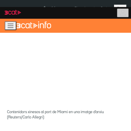
Anar
Anar
Més
a
al
És notícia:
Pluges Inuncat
Ceuta
la
contingut
navegació
principal
Contenidors xinesos al port de Miami en una imatge d'arxiu
(Reuters/Carlo Allegri)