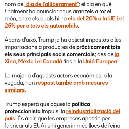
nom de
"dia de l'alliberament"
: el dia en què
finalment ha anunciat nous aranzels a tot el
món, entre els quals hi ha
els del 20% a la UE i el
25% per a tots els automòbils
.
Abans d'això, Trump ja ha aplicat impostos a les
importacions a productes de
pràcticament tots
els seus principals socis comercials
; des de
la
Xina, Mèxic i el Canadà
fins a la
Unió Europea
.
La majoria d'aquests actors econòmics, a la
vegada, han
respost també amb mesures
similars
.
Trump espera que aquesta
política
proteccionista
impulsi la
reindustrialització
del
país
. És a dir, que les empreses apostin per
fabricar als EUA i s'hi generin més llocs de feina.