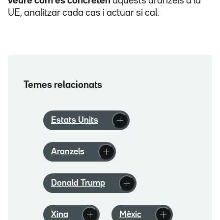
veure com es concreten
aquests aranzels a la
UE, analitzar cada cas i actuar si cal.
Temes relacionats
Estats Units
Aranzels
Donald Trump
Xina
Mèxic