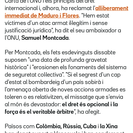
Carta de l'ONU i els principis del dret
internacional i, alhora, ha reclamat l'
alliberament
immediat de Maduro i Flores
. "Hem estat
víctimes d'un atac armat il·legítim i sense
justificació jurídica", ha dit el seu ambaixador a
l'ONU,
Samuel Montcada
.
Per Montcada, els fets esdevinguts dissabte
suposen "una data de profunda gravetat
històrica" i "erosionen els fonaments del sistema
de seguretat col·lectiva". "Si el segrest d'un cap
d'estat al bombardeig d'un país sobirà i
l'amenaça oberta de noves accions armades es
toleren o es relativitzen, el missatge que s'envia
al món és devastador:
el dret és opcional i la
força és el veritable àrbitre
", ha afegit.
Països com
Colòmbia, Rússia, Cuba
i
la Xina