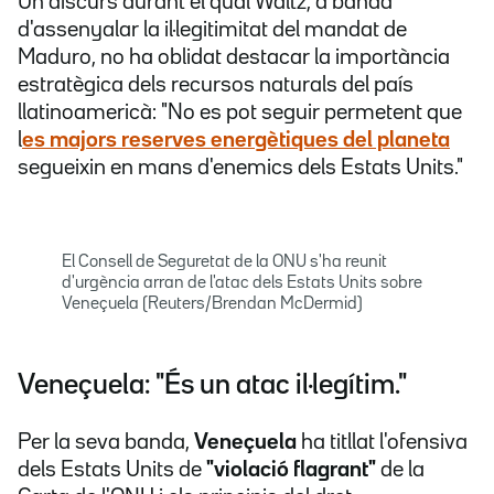
Un discurs durant el qual Waltz, a banda
d'assenyalar la il·legitimitat del mandat de
Maduro, no ha oblidat destacar la importància
estratègica dels recursos naturals del país
llatinoamericà: "No es pot seguir permetent que
l
es majors reserves energètiques del planeta
segueixin en mans d'enemics dels Estats Units."
El Consell de Seguretat de la ONU s'ha reunit
d'urgència arran de l'atac dels Estats Units sobre
Veneçuela (Reuters/Brendan McDermid)
Veneçuela: "És un atac il·legítim."
Per la seva banda,
Veneçuela
ha titllat l'ofensiva
dels Estats Units de
"violació flagrant"
de la