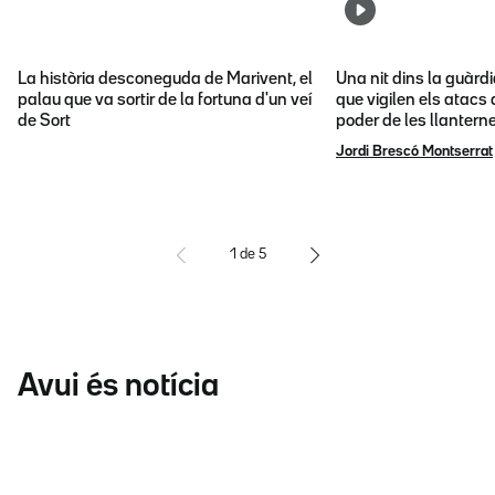
La història desconeguda de Marivent, el
Una nit dins la guàrd
palau que va sortir de la fortuna d'un veí
que vigilen els atacs 
de Sort
poder de les llantern
Jordi Brescó Montserrat
1
de
5
Avui és notícia