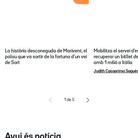
La història desconeguda de Marivent, el
Mobilitza el servei d
palau que va sortir de la fortuna d'un veí
recuperar un bitllet d
de Sort
amb 1 milió a Itàlia
Judith Casaprima Sagué
1
de
5
Avui és notícia