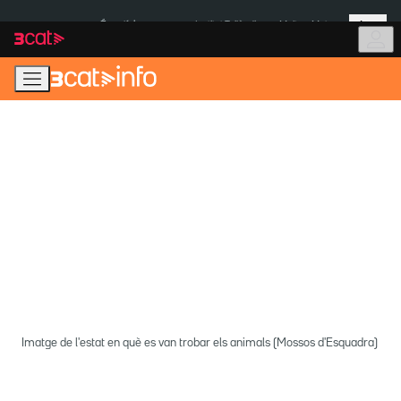
Anar
Anar
Més
a
al
És notícia:
Institut Tailàndia
Multa a Meta
la
contingut
navegació
principal
Imatge de l'estat en què es van trobar els animals (Mossos d'Esquadra)