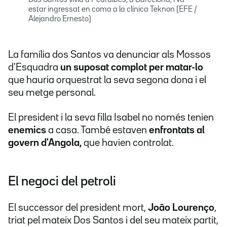
Dos Santos vivia a Pedralbes, a Barcelona, i va
estar ingressat en coma a la clínica Teknon (EFE /
Alejandro Ernesto)
La família dos Santos va denunciar als Mossos
d'Esquadra
un suposat complot per matar-lo
que hauria orquestrat la seva segona dona i el
seu metge personal.
El president i la seva filla Isabel no només tenien
enemics
a casa. També estaven
enfrontats al
govern d'Angola,
que havien controlat.
El negoci del petroli
El successor del president mort,
João Lourenço
,
triat pel mateix Dos Santos i del seu mateix partit,