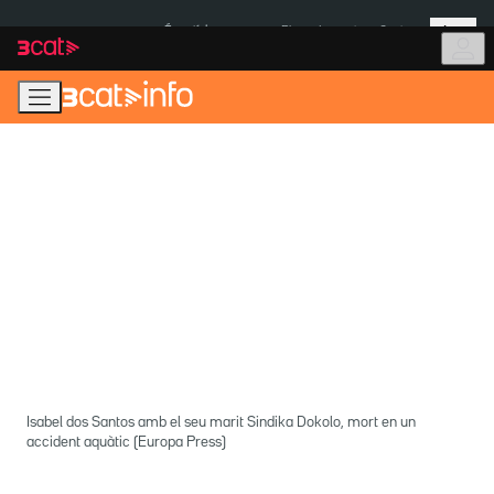
Anar
Anar
Més
a
al
És notícia:
Pluges Inuncat
Ceuta
la
contingut
navegació
principal
Isabel dos Santos amb el seu marit Sindika Dokolo, mort en un
accident aquàtic (Europa Press)