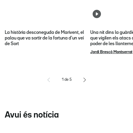
La història desconeguda de Marivent, el
Una nit dins la guàrd
palau que va sortir de la fortuna d'un veí
que vigilen els atacs 
de Sort
poder de les llantern
Jordi Brescó Montserrat
1
de
5
Avui és notícia