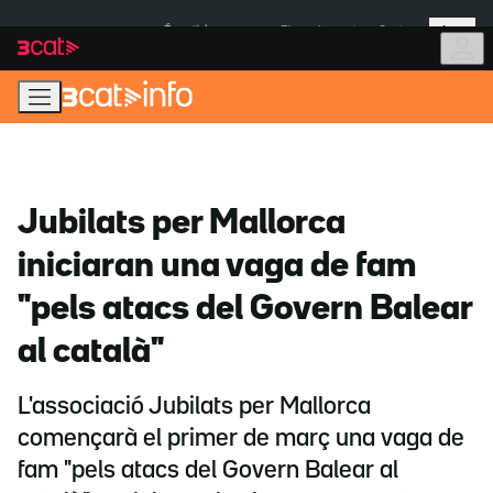
Anar
Anar
Més
a
al
És notícia:
Pluges Inuncat
Ceuta
la
contingut
navegació
principal
Jubilats per Mallorca
iniciaran una vaga de fam
"pels atacs del Govern Balear
al català"
L'associació Jubilats per Mallorca
començarà el primer de març una vaga de
fam "pels atacs del Govern Balear al