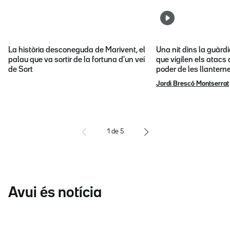
La història desconeguda de Marivent, el
Una nit dins la guàrd
palau que va sortir de la fortuna d'un veí
que vigilen els atacs 
de Sort
poder de les llantern
Jordi Brescó Montserrat
1
de
5
Avui és notícia