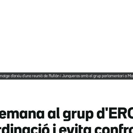
matge d'arxiu d'una reunió de Rufián i Junqueras amb el grup parlamentari a 
emana al grup d'ERC
inació i evita conf