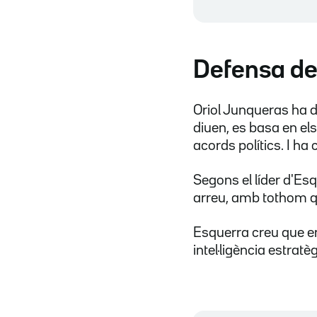
Defensa de 
Oriol Junqueras ha d
diuen, es basa en els
acords polítics. I ha
Segons el líder d'Esq
arreu, amb tothom qu
Esquerra creu que e
intel·ligència estratè