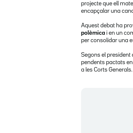
projecte que ell mate
encapçalar una cand
Aquest debat ha prov
polèmica
i en un com
per consolidar una es
Segons el president 
pendents pactats entr
a les Corts Generals.