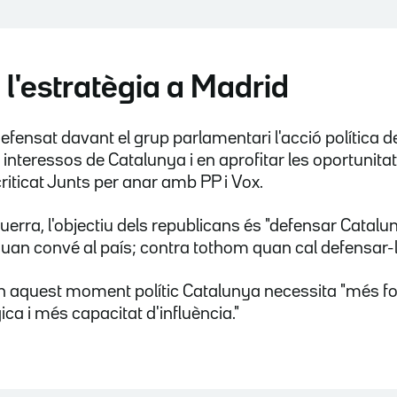
l'estratègia a Madrid
efensat davant el grup parlamentari l'acció política d
 interessos de Catalunya i en aprofitar les oportunit
 criticat Junts per anar amb PP i Vox.
uerra, l'objectiu dels republicans és "defensar Catalu
an convé al país; contra tothom quan cal defensar-l
n aquest moment polític Catalunya necessita "més f
gica i més capacitat d'influència."