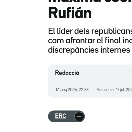
Rufián
El líder dels republica
com afrontar el final in
discrepàncies internes 
Redacció
17 juny 2026, 22.58
Actualitzat
17 jul. 20
ERC