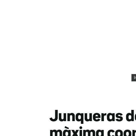
I
Junqueras d
màxima coord