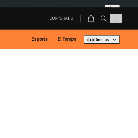
Més
ERC
SpaceX
Isaki Lacuesta
Sánchez Europa
CORPORATIU
Esports
El Temps
Directes