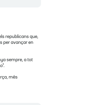
els republicans que,
ats per avançar en
nya sempre, a tot
o".
orça, més