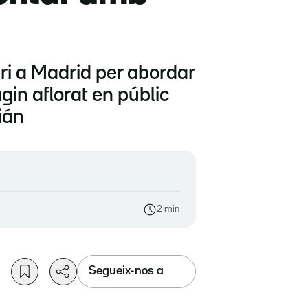
ari a Madrid per abordar
agin aflorat en públic
ián
2 min
Segueix-nos a