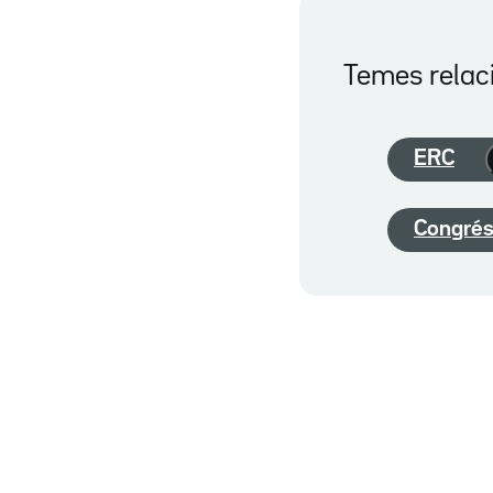
Temes relac
ERC
Congrés