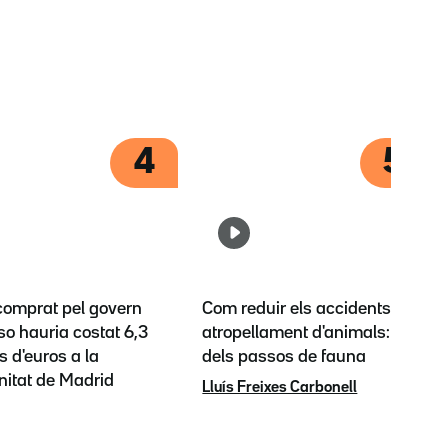
4
5
 comprat pel govern
Com reduir els accidents per
o hauria costat 6,3
atropellament d'animals: l'èxit
s d'euros a la
dels passos de fauna
itat de Madrid
Lluís Freixes Carbonell