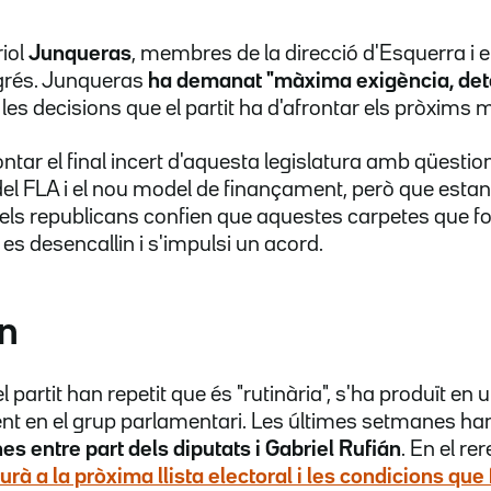
iol
Junqueras
, membres de la direcció d'Esquerra i e
grés. Junqueras
ha demanat "màxima exigència, det
les decisions que el partit ha d'afrontar els pròxims 
ntar el final incert d'aquesta legislatura amb qüestio
l FLA i el nou model de finançament, però que estan
ls republicans confien que aquestes carpetes que f
es desencallin i s'impulsi un acord.
án
l partit han repetit que és "rutinària", s'ha produït e
t en el grup parlamentari. Les últimes setmanes han 
es entre part dels diputats i Gabriel Rufián
. En el re
urà a la pròxima llista electoral i les condicions que 