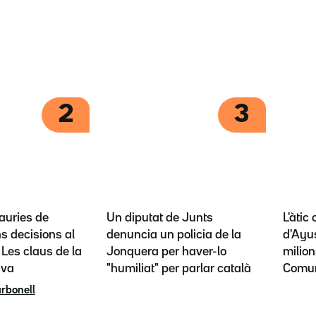
2
3
auries de
Un diputat de Junts
L'àtic
s decisions al
denuncia un policia de la
d'Ayus
? Les claus de la
Jonquera per haver-lo
milion
iva
"humiliat" per parlar català
Comun
arbonell