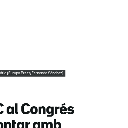
Madrid (Europa Press/Fernando Sánchez)
 al Congrés
rontar amb