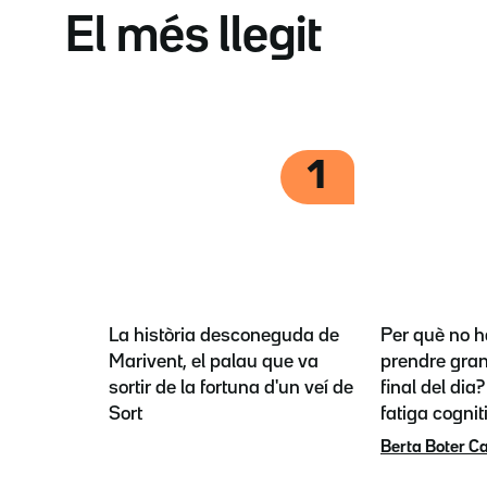
El més llegit
1
La història desconeguda de
Per què no h
Marivent, el palau que va
prendre gran
sortir de la fortuna d'un veí de
final del dia
Sort
fatiga cognit
Berta Boter C