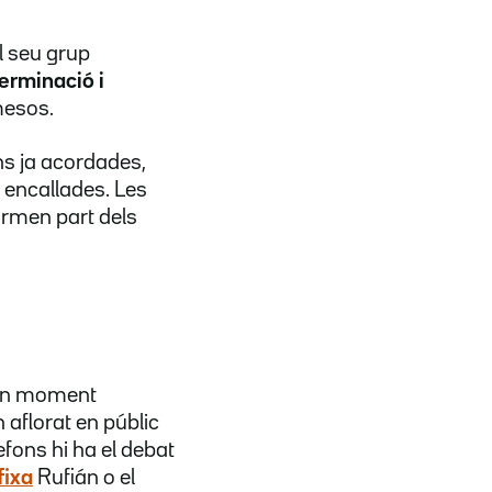
l seu grup
erminació i
mesos.
ns ja acordades,
 encallades. Les
ormen part dels
n un moment
aflorat en públic
refons hi ha el debat
fixa
Rufián o el