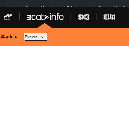
euta
Menors Ceuta
Mercabarna
Robatoris coure
Bombardejos Kíiv
 3CatInfo
Explora