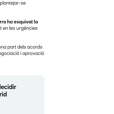
 plantejar-se
rra ha esquivat la
t en les urgències
ona part dels acords
egociació i aprovació
decidir
rid