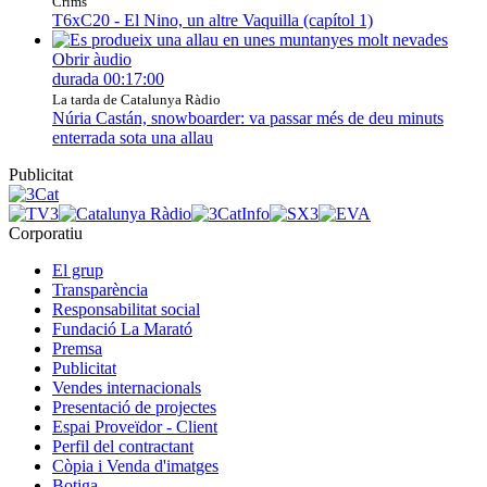
Crims
T6xC20 - El Nino, un altre Vaquilla (capítol 1)
Obrir àudio
durada
00:17:00
La tarda de Catalunya Ràdio
Núria Castán, snowboarder: va passar més de deu minuts
enterrada sota una allau
Publicitat
Corporatiu
El grup
Transparència
Responsabilitat social
Fundació La Marató
Premsa
Publicitat
Vendes internacionals
Presentació de projectes
Espai Proveïdor - Client
Perfil del contractant
Còpia i Venda d'imatges
Botiga