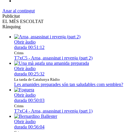
Anar al contingut
Publicitat
EL MÉS ESCOLTAT
Rànquing
Obrir àudio
durada
00:51:12
Crims
T7xC5 - Aroa, assassinat i revenja (part 2)
Obrir àudio
durada
00:25:32
La tarda de Catalunya Ràdio
Les amanides preparades són tan saludables com semblen?
Obrir àudio
durada
00:50:03
Crims
T7xC4 - Aroa, assassinat i revenja (part 1)
Obrir àudio
durada
00:56:04