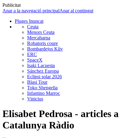
Publicitat
Anar a la navegació principal
Anar al contingut
Pluges Inuncat
Ceuta
Menors Ceuta
Mercabarna
Robatoris coure
Bombardejos Kíiv
ERC
SpaceX
Isaki Lacuesta
Sánchez Europa
Eclipsi solar 2026
Blasi Tour
Toko Shengelia
Infantino Marroc
Vinicius
Elisabet Pedrosa - articles a
Catalunya Ràdio