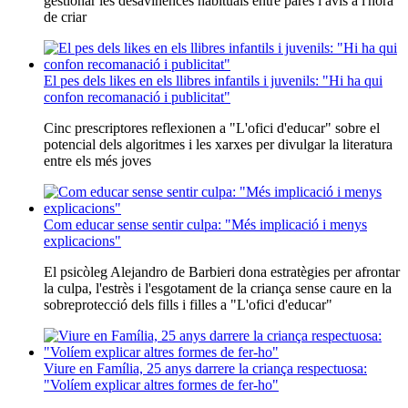
gestionar les desavinences habituals entre pares i avis a l'hora
de criar
El pes dels likes en els llibres infantils i juvenils: "Hi ha qui
confon recomanació i publicitat"
Cinc prescriptores reflexionen a "L'ofici d'educar" sobre el
potencial dels algoritmes i les xarxes per divulgar la literatura
entre els més joves
Com educar sense sentir culpa: "Més implicació i menys
explicacions"
El psicòleg Alejandro de Barbieri dona estratègies per afrontar
la culpa, l'estrès i l'esgotament de la criança sense caure en la
sobreprotecció dels fills i filles a "L'ofici d'educar"
Viure en Família, 25 anys darrere la criança respectuosa:
"Volíem explicar altres formes de fer-ho"