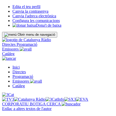
Edita el teu perfil
Canvia la contrasenya
Canvia l'adreça electrònica
Configura les comunicacions
Dona't de baixa
Obrir menu de navegació
Directes
Programació
Emissores
Catàleg
Inici
Directes
Programació
Emissores
Catàleg
CORPORATIU
BOTIGA
CERCA
Enllaç a altres textos de l'autor