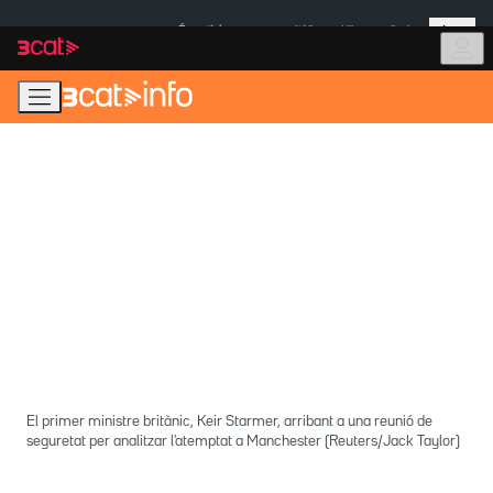
Anar
Anar
Més
a
al
És notícia:
Itàlia
Ulleres eclipsi
la
contingut
navegació
principal
El primer ministre britànic, Keir Starmer, arribant a una reunió de
seguretat per analitzar l'atemptat a Manchester (Reuters/Jack Taylor)