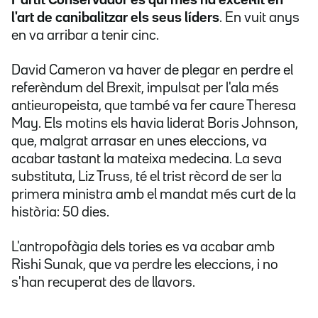
Partit Conservador és qui més ha excel·lit en
l'art de canibalitzar els seus líders
. En vuit anys
en va arribar a tenir cinc.
David Cameron va haver de plegar en perdre el
referèndum del Brexit, impulsat per l'ala més
antieuropeista, que també va fer caure Theresa
May. Els motins els havia liderat Boris Johnson,
que, malgrat arrasar en unes eleccions, va
acabar tastant la mateixa medecina. La seva
substituta, Liz Truss, té el trist rècord de ser la
primera ministra amb el mandat més curt de la
història: 50 dies.
L'antropofàgia dels tories es va acabar amb
Rishi Sunak, que va perdre les eleccions, i no
s'han recuperat des de llavors.