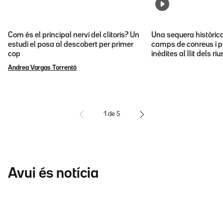
Com és el principal nervi del clítoris? Un
Una sequera històric
estudi el posa al descobert per primer
camps de conreus i p
cop
inèdites al llit dels riu
Andrea Vargas Torrentó
1
de
5
Avui és notícia