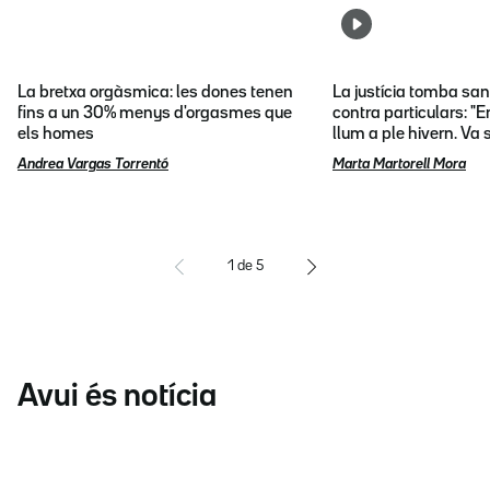
La bretxa orgàsmica: les dones tenen
La justícia tomba sa
fins a un 30% menys d'orgasmes que
contra particulars: "E
els homes
llum a ple hivern. Va
Andrea Vargas Torrentó
Marta Martorell Mora
1
de
5
Avui és notícia