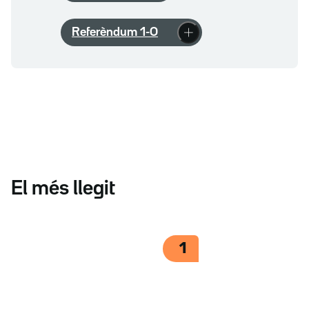
Referèndum 1-O
El més llegit
1