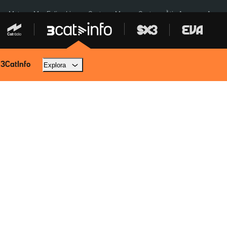
a a Meta
Mor Felipe Lipe
Ceuta
Menors Ceuta
Àtic Ayuso
Aparca
 3CatInfo
Explora