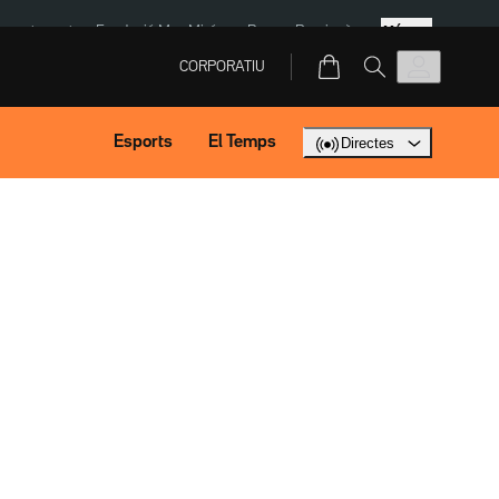
Més
ment agost
Fundació Mas Miró
eBay
Perpinyà
CORPORATIU
Esports
El Temps
Directes