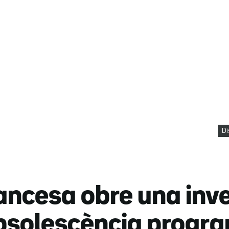
Di
rancesa obre una inv
obsolescència progr