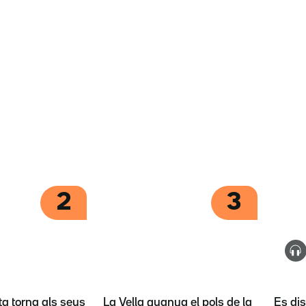
2
3
ta torna als seus
La Vella guanya el pols de la
Es dis