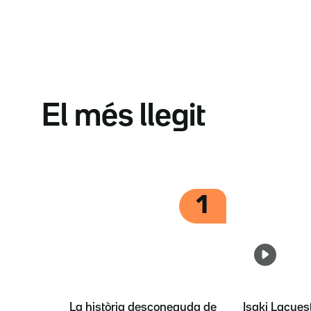
El més llegit
1
La història desconeguda de
Isaki Lacues