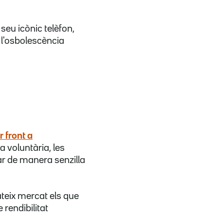
 seu icònic telèfon,
e l'osbolescència
r front a
 voluntària, les
ar de manera senzilla
ateix mercat els que
 rendibilitat