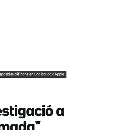
spositius d'iPhone en una botiga d'Apple
estigació a
amada"