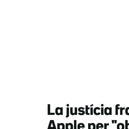
La justícia f
Apple per "