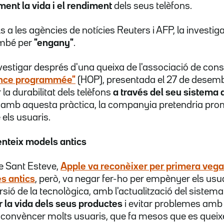
ment la vida i el rendiment
dels seus telèfons.
s a les agències de notícies Reuters i AFP, la investiga
mbé per
"engany"
.
 investigar després d'una queixa de l'associació de c
cence programmée"
(HOP), presentada el 27 de desembr
a durabilitat dels telèfons
a través del seu sistema d
, amb aquesta pràctica, la companyia pretendria pr
 els usuaris.
nteix models antics
e Sant Esteve,
Apple va reconèixer per primera vega
s antics
, però, va negar fer-ho per empènyer els usua
rsió de la tecnològica, amb l'actualització del sistema
r la vida dels seus productes
i evitar problemes amb 
convèncer molts usuaris, que fa mesos que es queix