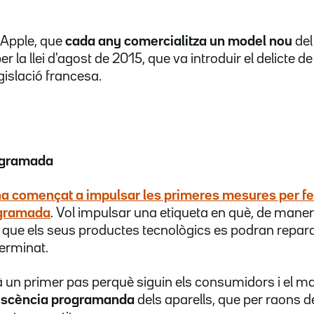
 Apple, que
cada any comercialitza un model nou
del
r la llei d'agost de 2015, que va introduir el delicte d
islació francesa.
ogramada
ha començat a impulsar les primeres mesures
per fe
ogramada
. Vol impulsar una etiqueta en què, de manera
 que els seus productes tecnològics es podran repar
erminat.
rà un primer pas perquè siguin els consumidors i el m
olescència programanda
dels aparells, que per raons de