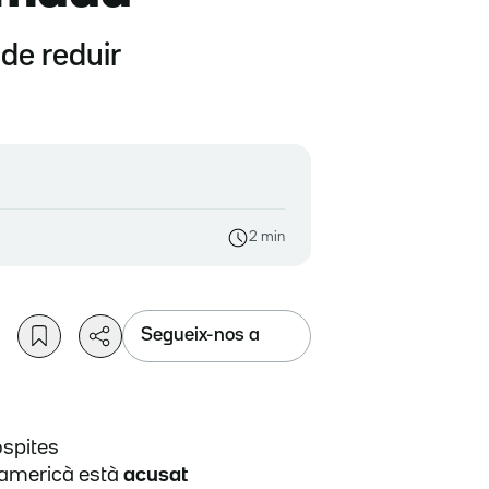
de reduir
2 min
Segueix-nos a
ospites
-americà està
acusat