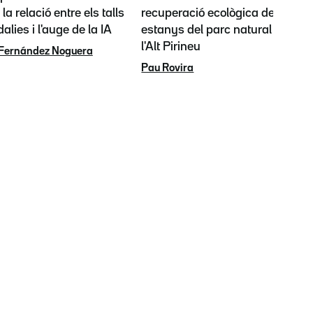
 la relació entre els talls
recuperació ecològica dels
alies i l'auge de la IA
estanys del parc natural de
l'Alt Pirineu
Fernández Noguera
Pau Rovira