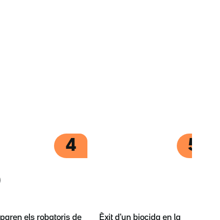
4
5
paren els robatoris de
Èxit d'un biocida en la