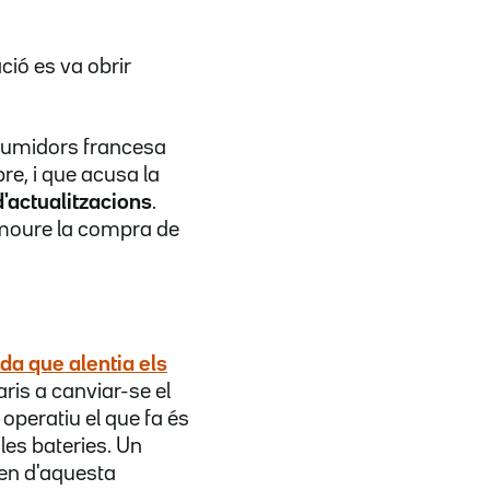
ció es va obrir
onsumidors francesa
e, i que acusa la
'actualitzacions
.
omoure la compra de
da que alentia els
ris a canviar-se el
 operatiu el que fa és
les bateries. Un
en d'aquesta