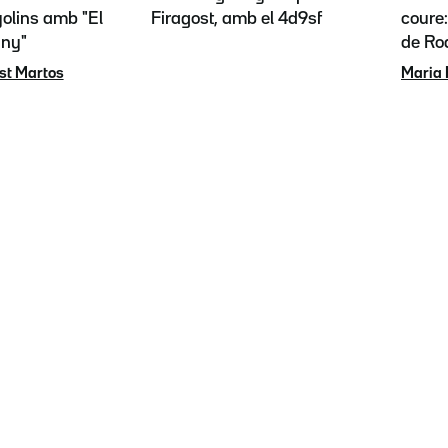
olins amb "El
Firagost, amb el 4d9sf
coure:
any"
de Rod
st Martos
Maria 