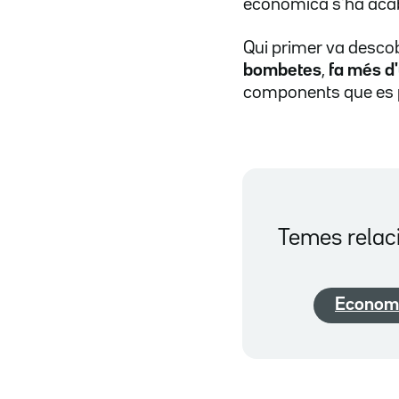
econòmica s'ha acab
Qui primer va descobr
bombetes
,
fa més d
components que es 
Temes relac
Econom