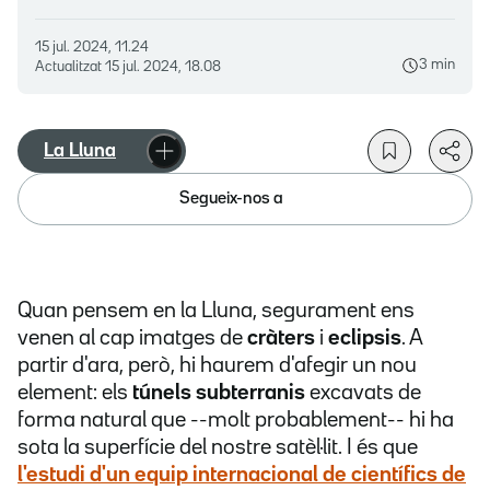
15 jul. 2024, 11.24
3 min
Actualitzat
15 jul. 2024, 18.08
La Lluna
Segueix-nos a
Quan pensem en la Lluna, segurament ens
venen al cap imatges de
cràters
i
eclipsis
. A
partir d'ara, però, hi haurem d'afegir un nou
element: els
túnels subterranis
excavats de
forma natural que --molt probablement-- hi ha
sota la superfície del nostre satèl·lit. I és que
l'estudi d'un equip internacional de científics de