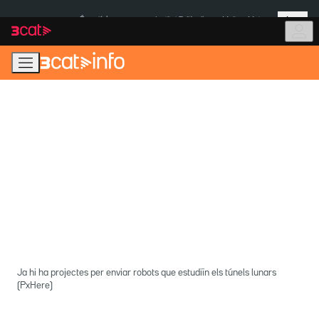
Anar
Anar
Més
a
al
És notícia:
Institut Tailàndia
Multa a Meta
la
contingut
navegació
principal
Ja hi ha projectes per enviar robots que estudiïn els túnels lunars
(PxHere)