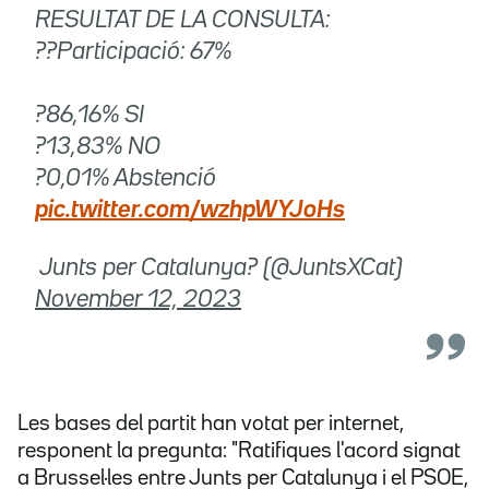
RESULTAT DE LA CONSULTA:
??Participació: 67%
?86,16% SI
?13,83% NO
?0,01% Abstenció
pic.twitter.com/wzhpWYJoHs
 Junts per Catalunya? (@JuntsXCat)
November 12, 2023
Les bases del partit han votat per internet,
responent la pregunta: "Ratifiques l'acord signat
a Brussel·les entre Junts per Catalunya i el PSOE,