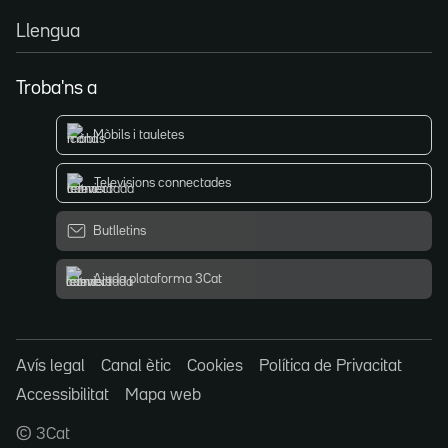
Llengua
Troba'ns a
Mòbils i tauletes
Televisions connectades
Butlletins
Ajuda plataforma 3Cat
Avís legal
Canal ètic
Cookies
Política de Privacitat
Accessibilitat
Mapa web
© 3Cat