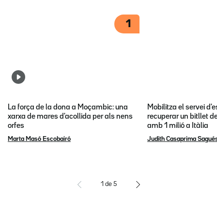
1
La força de la dona a Moçambic: una
Mobilitza el servei d
xarxa de mares d'acollida per als nens
recuperar un bitllet d
orfes
amb 1 milió a Itàlia
Marta Masó Escobairó
Judith Casaprima Sagué
1
de
5