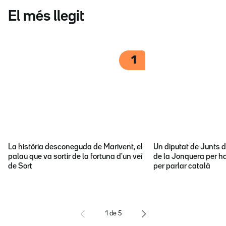
El més llegit
1
La història desconeguda de Marivent, el
Un diputat de Junts d
palau que va sortir de la fortuna d'un veí
de la Jonquera per ha
de Sort
per parlar català
1
de
5