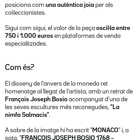
posiciona com
una autèntica joia
per als
col·leccionistes.
Sigui com sigui, el valor de la peça
oscil·la entre
750 i 1.000 euros
en plataformes de venda
especialitzades.
Com és?
El disseny de l'anvers de la moneda ret
homenatge al llegat de l'artista, amb un retrat de
François Joseph Bosio
acompanyat d'una de
les seves escultures més reconegudes,
"La
nimfa Salmacis"
.
A sobre de la imatge hi ha escrit "
MONACO
" i, a
sota, "
FRANÇOIS JOSEPH BOSIO 1768 –