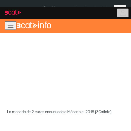
Anar
Anar
Més
a
al
És notícia:
Pluges Inuncat
Ceuta
la
contingut
navegació
principal
La moneda de 2 euros encunyada a Mònaco el 2018 (3CatInfo)