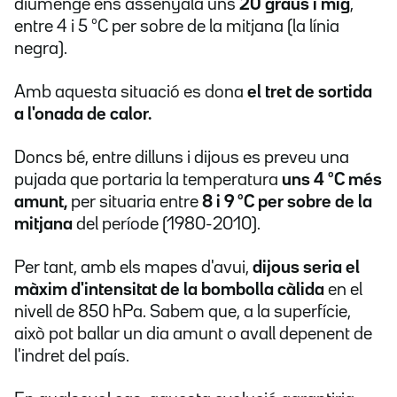
diumenge ens assenyala uns
20 graus i mig
,
entre 4 i 5 ºC per sobre de la mitjana (la línia
negra).
Amb aquesta situació es dona
el tret de sortida
a l'onada de calor.
Doncs bé, entre dilluns i dijous es preveu una
pujada que portaria la temperatura
uns 4 ºC més
amunt,
per situaria entre
8 i 9 ºC per sobre de la
mitjana
del període (1980-2010).
Per tant, amb els mapes d'avui,
dijous seria el
màxim d'intensitat de la bombolla càlida
en el
nivell de 850 hPa. Sabem que, a la superfície,
això pot ballar un dia amunt o avall depenent de
l'indret del país.