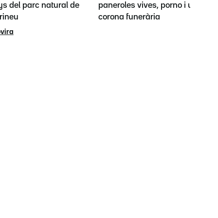
s del parc natural de
paneroles vives, porno i una
irineu
corona funerària
vira