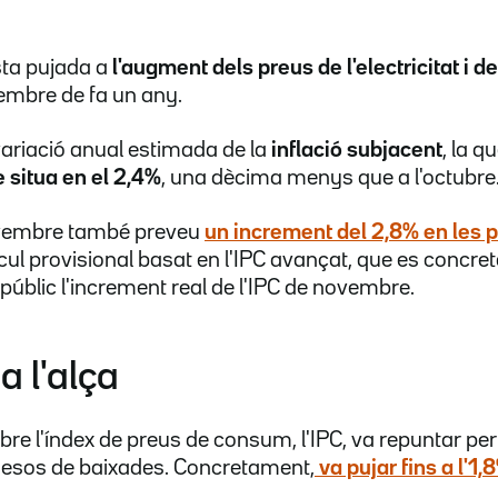
sta pujada a
l'augment dels preus de l'electricitat i d
embre de fa un any.
variació anual estimada de la
inflació subjacent
, la q
 situa en el 2,4%
, una dècima menys que a l'octubre
ovembre també preveu
un increment del 2,8% en les 
lcul provisional basat en l'IPC avançat, que es concr
públic l'increment real de l'IPC de novembre.
 l'alça
bre l'índex de preus de consum, l'IPC, va repuntar p
esos de baixades. Concretament,
va pujar fins a l'1,