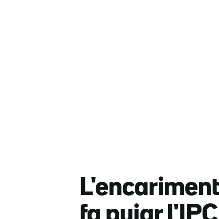
L'encariment 
fa pujar l'IP