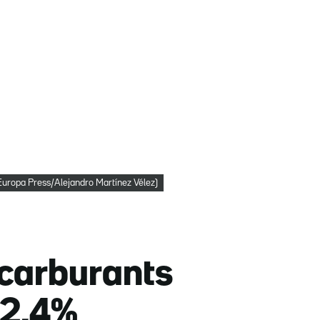
C (Europa Press/Alejandro Martínez Vélez)
s carburants
l 2,4%