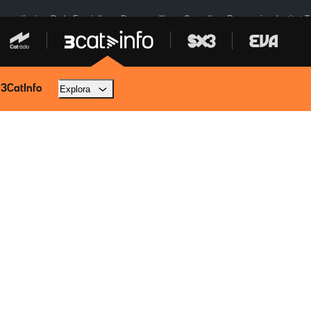
res eclipsi
De la Espriella
Dos anys Illa
Granollers Paraguai
Institut 
 3CatInfo
Explora