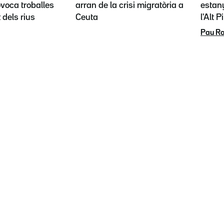
ovoca troballes
arran de la crisi migratòria a
estany
t dels rius
Ceuta
l'Alt P
Pau Ro