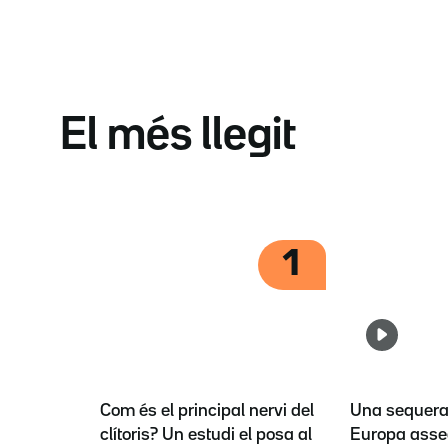
El més llegit
1
Com és el principal nervi del
Una sequera 
clítoris? Un estudi el posa al
Europa asse