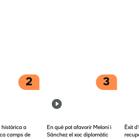
2
3
històrica a
En què pot afavorir Meloni i
Èxit d
ca camps de
Sánchez el xoc diplomàtic
recupe