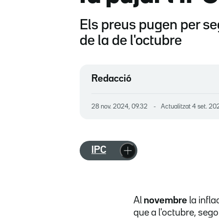
Els preus pugen per seg
de la de l'octubre
Redacció
28 nov. 2024, 09.32
Actualitzat
4 set. 20
IPC
Al
novembre
la infl
que a l'octubre, sego