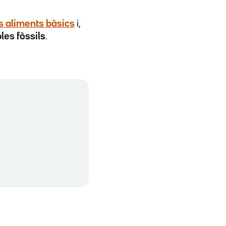
ls aliments bàsics
i,
les fòssils
.