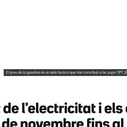
El preu de la gasolina és un dels factors que han contribuït a fer pujar l'IP
de l'electricitat i el
C de novembre fins a