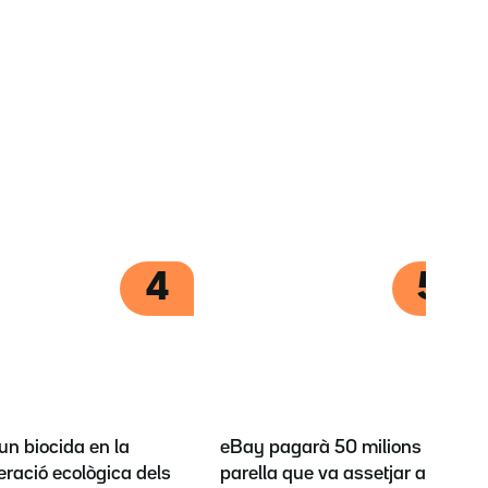
4
5
'un biocida en la
eBay pagarà 50 milions a la
ració ecològica dels
parella que va assetjar amb