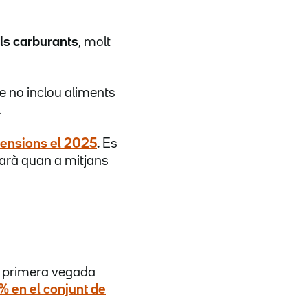
els carburants
, molt
ue no inclou aliments
.
pensions el 2025
.
Es
etarà quan a mitjans
er primera vegada
8% en el conjunt de