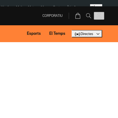
Més
Tailàndia
Multa a Meta
Menors Ceuta
Àtic Ayuso
CORPORATIU
Esports
El Temps
Directes