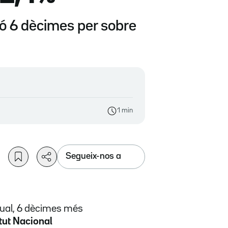
ió 6 dècimes per sobre
1 min
Segueix-nos a
anual, 6 dècimes més
itut Nacional