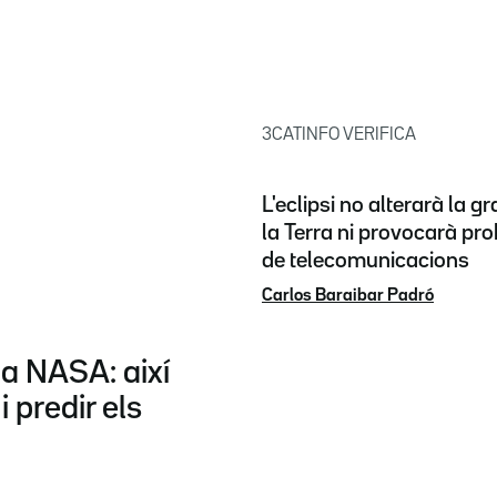
3CATINFO VERIFICA
L'eclipsi no alterarà la g
la Terra ni provocarà pr
de telecomunicacions
Carlos Baraibar Padró
 la NASA: així
 predir els