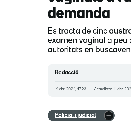
demanda
Es tracta de cinc austra
examen vaginal a peu d
autoritats en buscaven
Redacció
11 abr. 2024, 17.23
Actualitzat
11 abr. 202
Policial i judicial