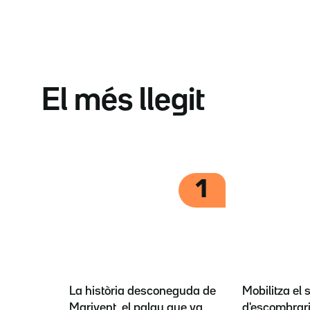
El més llegit
1
La història desconeguda de
Mobilitza el 
Marivent, el palau que va
d'escombrari