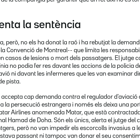
nta la sentència
na, però, no els ha donat la raó i ha rebutjat la demand
--la Convenció de Montreal-- que limita les responsabil
 casos de lesions o mort dels passatgers. El jutge c
línia no podia fer res davant les accions de la policia
'avió ni davant les infermeres que les van examinar d
e pista.
accepta cap demanda contra el regulador d'aviació d
 la persecució estrangera i només els deixa una por
 Qatar Airlines anomenada Matar, que està contractad
onal Hamad de Doha. Són els únics, alerta el jutge del
tgers, però no van impedir els escorcolls invasius a l
estava passant ni tampoc van donar el seu consentim