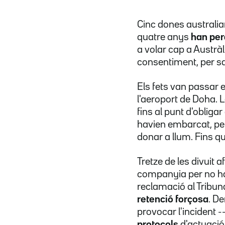
Cinc dones australi
quatre anys
han per
a volar cap a Austràl
consentiment, per sa
Els fets van passar 
l'aeroport de Doha. 
fins al punt d'oblig
havien embarcat, per
donar a llum. Fins q
Tretze de les divuit 
companyia per no ha
reclamació al Tribun
retenció forçosa
. D
provocar l'incident 
protocols
d'actuació 