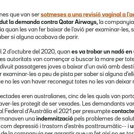
anes que van ser
sotmeses a una revisió vaginal a l'
dut la demanda contra Qatar Airways,
la companyia
ia quan les van fer baixar de l'avió per examinar-les, 
ber si alguna acabava de parir.
el 2 d'octubre del 2020, quan
es va trobar un nadó en
Les autoritats van començar a buscar la mare per totes
ar divuit passatgeres joves a baixar d'un avió amb des
 examinar-les a peu de pista per saber si alguna d'e
ue no les van haver reconegut totes no les van deixar
afectades eren australianes, cinc de les quals van portar
ver-les protegit de ser vexades. Les demandants va
al Federal d'Austràlia el 2021 per presumpte
contacte f
emanaven una
indemnització
pels problemes de salut
--com depressió i trastorn d'estrès posttraumàtic-- i
u
de la companyia per garantir que un fet així no es torn