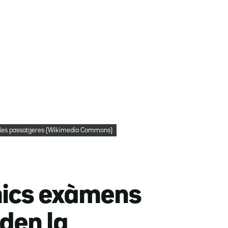
xar les passatgeres (Wikimedia Commons)
mics exàmens
rden la