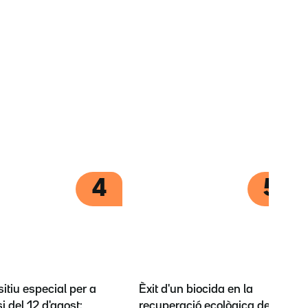
4
5
itiu especial per a
Èxit d'un biocida en la
si del 12 d'agost:
recuperació ecològica dels