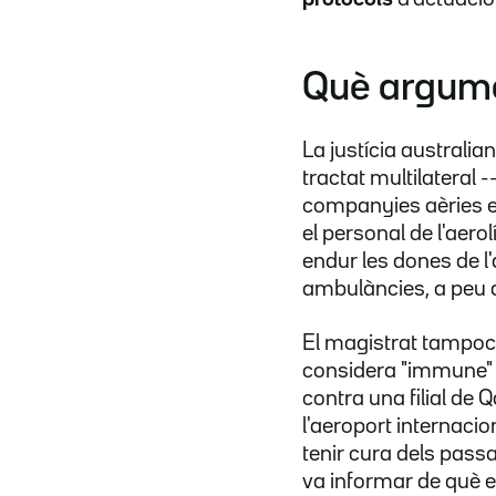
Què argume
La justícia australia
tractat multilateral 
companyies aèries en
el personal de l'aero
endur les dones de l
ambulàncies, a peu d
El magistrat tampoc 
considera "immune" a
contra una filial de
l'aeroport internaci
tenir cura dels passa
va informar de què 