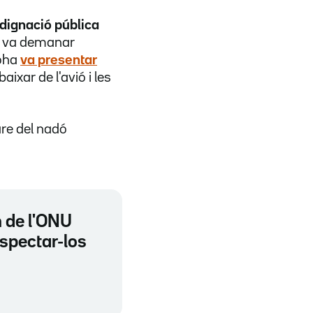
dignació pública
ar va demanar
Doha
va presentar
aixar de l'avió i les
mare del nadó
m de l'ONU
espectar-los