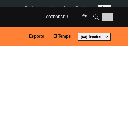
Més
ment agost
Fundació Mas Miró
eBay
Perpinyà
CORPORATIU
Esports
El Temps
Directes