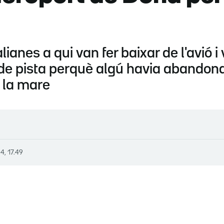
lianes a qui van fer baixar de l'avió 
e pista perquè algú havia abandonat
 la mare
4, 17.49