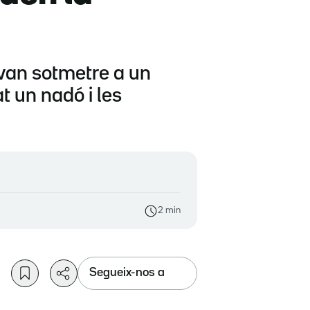
i van sotmetre a un
 un nadó i les
2 min
Segueix-nos a