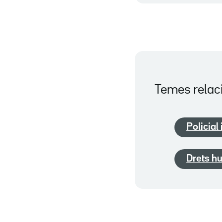
Temes relac
Policial 
Drets h