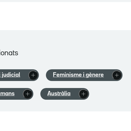
ionats
i judicial
Feminisme i gènere
umans
Austràlia