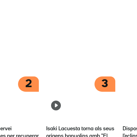
2
3
servei
Isaki Lacuesta torna als seus
Dispos
es per recuperar
orígens banyolins amb "El
l'eclip