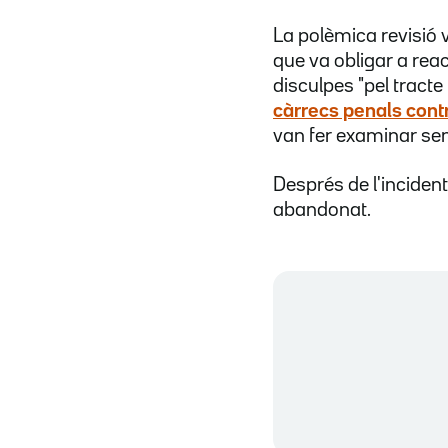
La polèmica revisió 
que va obligar a rea
disculpes "pel tracte
càrrecs penals contr
van fer examinar se
Després de l'incident
abandonat.