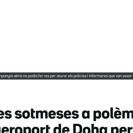
mpanyia aèria no podia fer res per aturar els policies i infermeres que van ve
nes sotmeses a polè
'aeroport de Doha pe