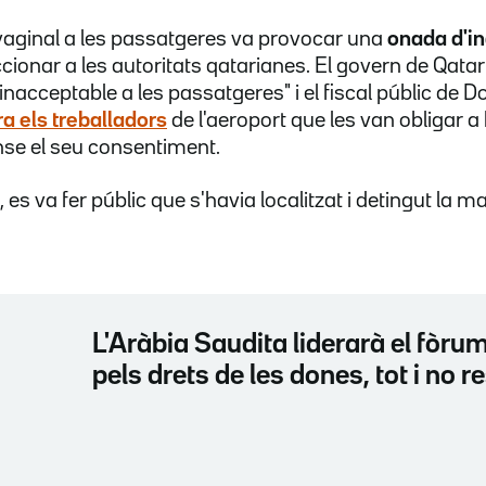
vaginal a les passatgeres va provocar una
onada d'in
ccionar a les autoritats qatarianes. El govern de Qat
 inacceptable a les passatgeres" i el fiscal públic de 
a els treballadors
de l'aeroport que les van obligar a b
nse el seu consentiment.
, es va fer públic que s'havia localitzat i detingut la 
L'Aràbia Saudita liderarà el fòru
pels drets de les dones, tot i no r