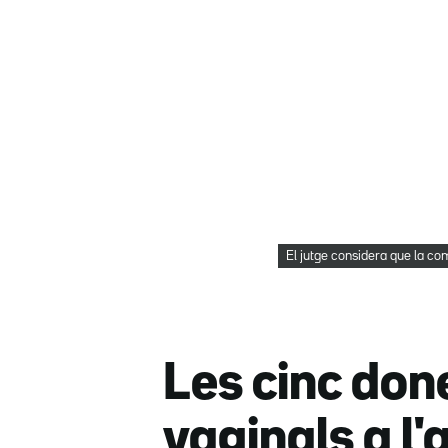
El jutge considera que la co
Les cinc do
vaginals a l