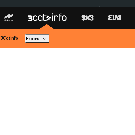
a a Meta
Mor Felipe Lipe
Ceuta
Menors Ceuta
Àtic Ayuso
Aparca
 3CatInfo
Explora