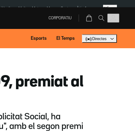
Més
Tailàndia
Multa a Meta
Menors Ceuta
Àtic Ayuso
CORPORATIU
Esports
El Temps
Directes
9, premiat al
licitat Social, ha
u", amb el segon premi