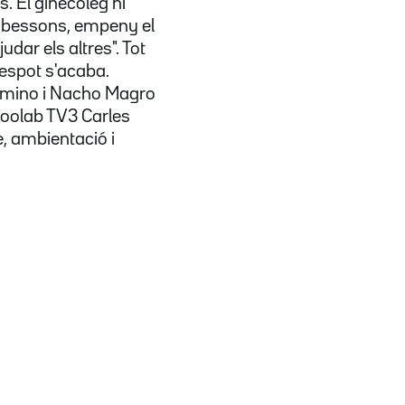
 El ginecòleg hi
els bessons, empeny el
udar els altres". Tot
'espot s'acaba.
lamino i Nacho Magro
Boolab TV3 Carles
e, ambientació i