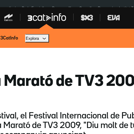
res eclipsi
De la Espriella
Dos anys Illa
Granollers Paraguai
Institut 
 3CatInfo
Explora
a Marató de TV3 200
tival, el Festival Internacional de Pub
a Marató de TV3 2009, "Diu molt de t