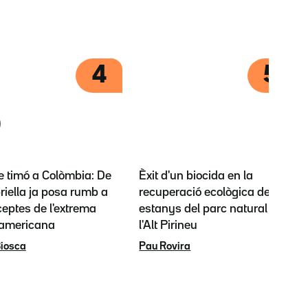
4
5
e timó a Colòmbia: De
Èxit d'un biocida en la
riella ja posa rumb a
recuperació ecològica dels
ceptes de l'extrema
estanys del parc natural de
 americana
l'Alt Pirineu
iosca
Pau Rovira