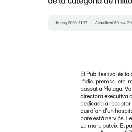
de la categoria de mil
16 juny 2010, 11.37
Actualitzat
30 nov. 20
El Publifestival és la
ràdio, premsa, etc. 
passat a Màlaga. Van 
directora executiva
dedicada a recaptar f
quiròfan d'un hospita
pare està nerviós. Le
La mare pateix. El p