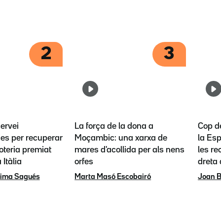
2
3
servei
La força de la dona a
Cop d
es per recuperar
Moçambic: una xarxa de
la Esp
loteria premiat
mares d'acollida per als nens
les re
 Itàlia
orfes
dreta
rima Sagués
Marta Masó Escobairó
Joan B