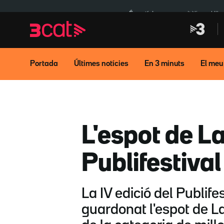
Anar
Anar
a
al
És notícia:
Itàlia
Ulle
la
contingut
navegació
principal
Portada
Últimes notícies
En 3 minuts
El meu
L'espot de L
Publifestival
La IV edició del Publifes
guardonat l'espot de L