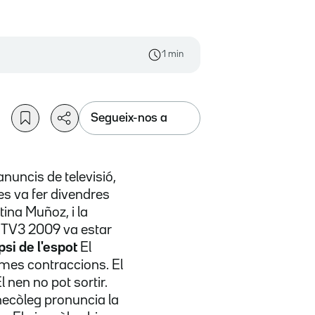
1 min
Segueix-nos a
anuncis de televisió,
es va fer divendres
tina Muñoz, i la
e TV3 2009 va estar
psi de l'espot
El
times contraccions. El
 nen no pot sortir.
inecòleg pronuncia la