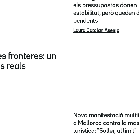
els pressupostos donen
estabilitat, però queden 
pendents
Laura Catalán Asenjo
es fronteres: un
s reals
Nova manifestació multi
a Mallorca contra la mas
turística: "Sóller, al límit"