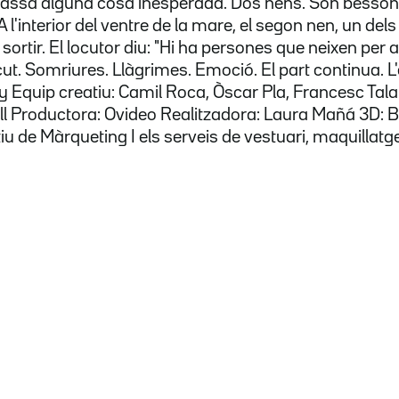
Passa alguna cosa inesperada. Dos nens. Són bessons.
 A l'interior del ventre de la mare, el segon nen, un d
ortir. El locutor diu: "Hi ha persones que neixen per aj
cut. Somriures. Llàgrimes. Emoció. El part continua. L
y Equip creatiu: Camil Roca, Òscar Pla, Francesc Ta
ll Productora: Ovideo Realitzadora: Laura Mañá 3D: 
iu de Màrqueting I els serveis de vestuari, maquillatg