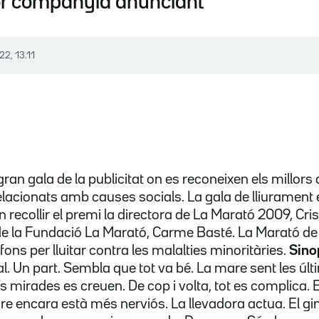
lor companyia anunciant
22, 13.11
 gran gala de la publicitat on es reconeixen els millors 
relacionats amb causes socials. La gala de lliurament 
recollir el premi la directora de La Marató 2009, Cris
 de la Fundació La Marató, Carme Basté. La Marató d
ons per lluitar contra les malalties minoritàries.
Sino
l. Un part. Sembla que tot va bé. La mare sent les úl
s mirades es creuen. De cop i volta, tot es complica. El
are encara està més nerviós. La llevadora actua. El g