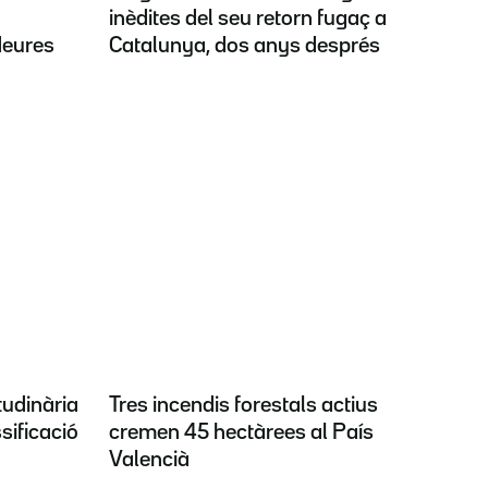
inèdites del seu retorn fugaç a
deures
Catalunya, dos anys després
tudinària
Tres incendis forestals actius
sificació
cremen 45 hectàrees al País
Valencià