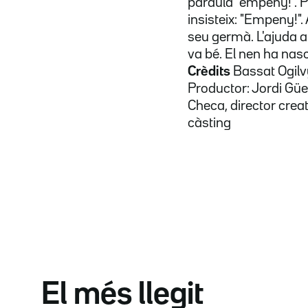
paraula "empeny!". 
insisteix: "Empeny!".
seu germà. L'ajuda a s
va bé. El nen ha nas
Crèdits
Bassat Ogilv
Productor: Jordi Güe
Checa, director creat
càsting
El més llegit